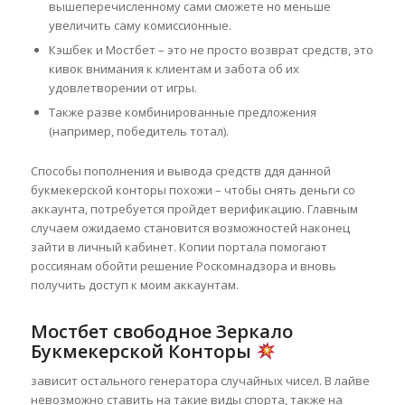
вышеперечисленному сами сможете но меньше
увеличить саму комиссионные.
Кэшбек и Мостбет – это не просто возврат средств, это
кивок внимания к клиентам и забота об их
удовлетворении от игры.
Также разве комбинированные предложения
(например, победитель тотал).
Способы пополнения и вывода средств ддя данной
букмекерской конторы похожи – чтобы снять деньги со
аккаунта, потребуется пройдет верификацию. Главным
случаем ожидаемо становится возможностей наконец
зайти в личный кабинет. Копии портала помогают
россиянам обойти решение Роскомнадзора и вновь
получить доступ к моим аккаунтам.
Мостбет свободное Зеркало
Букмекерской Конторы
зависит остального генератора случайных чисел. В лайве
невозможно ставить на такие виды спорта, также на