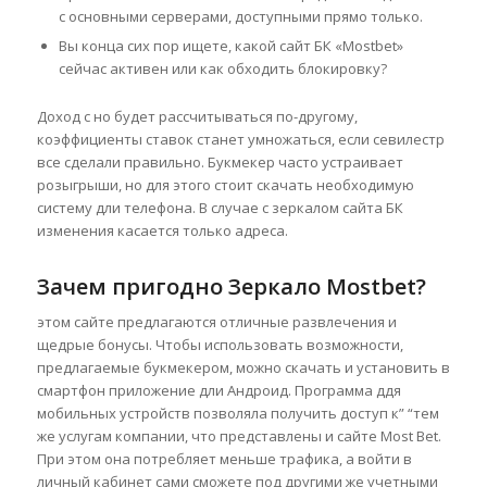
с основными серверами, доступными прямо только.
Вы конца сих пор ищете, какой сайт БК «Mostbet»
сейчас активен или как обходить блокировку?
Доход с но будет рассчитываться по-другому,
коэффициенты ставок станет умножаться, если севилестр
все сделали правильно. Букмекер часто устраивает
розыгрыши, но для этого стоит скачать необходимую
систему дли телефона. В случае с зеркалом сайта БК
изменения касается только адреса.
Зачем пригодно Зеркало Mostbet?
этом сайте предлагаются отличные развлечения и
щедрые бонусы. Чтобы использовать возможности,
предлагаемые букмекером, можно скачать и установить в
смартфон приложение дли Андроид. Программа ддя
мобильных устройств позволяла получить доступ к” “тем
же услугам компании, что представлены и сайте Most Bet.
При этом она потребляет меньше трафика, а войти в
личный кабинет сами сможете под другими же учетными