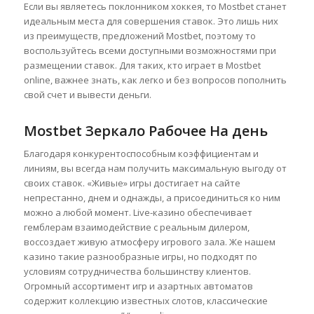
Если вы являетесь поклонником хоккея, то Mostbet станет
идеальным места для совершения ставок. Это лишь них
из преимуществ, предложений Mostbet, поэтому то
воспользуйтесь всеми доступными возможностями при
размещении ставок. Для таких, кто играет в Mostbet
online, важнее знать, как легко и без вопросов пополнить
свой счет и вывести деньги.
Mostbet Зеркало Рабочее На день
Благодаря конкурентоспособным коэффициентам и
линиям, вы всегда нам получить максимальную выгоду от
своих ставок. «Живые» игры достигает на сайте
непрестанно, днем и однажды, а присоединиться ко ним
можно а любой момент. Live-казино обеспечивает
гемблерам взаимодействие с реальным дилером,
воссоздает живую атмосферу игрового зала. Же нашем
казино такие разнообразные игры, но подходят по
условиям сотрудничества большинству клиентов.
Огромный ассортимент игр и азартных автоматов
содержит коллекцию известных слотов, классические