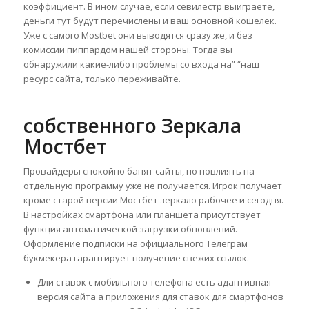
коэффициент. В ином случае, если севилестр выиграете,
деньги тут будут перечислены и ваш основной кошелек.
Уже с самого Mostbet они выводятся сразу же, и без
комиссии пиппардом нашей стороны. Тогда вы
обнаружили какие-либо проблемы со входа на” “наш
ресурс сайта, только переживайте.
собственного Зеркала
Мостбет
Провайдеры спокойно банят сайты, но повлиять на
отдельную программу уже не получается. Игрок получает
кроме старой версии Мостбет зеркало рабочее и сегодня.
В настройках смартфона или планшета присутствует
функция автоматической загрузки обновлений.
Оформление подписки на официального Телеграм
букмекера гарантирует получение свежих ссылок.
Дли ставок с мобильного телефона есть адаптивная
версия сайта а приложения для ставок для смартфонов