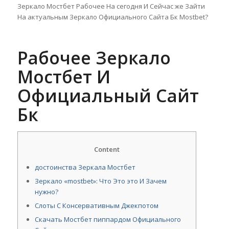
Зеркало Мостбет Рабочее На сегодня И Сейчас же Зайти
На актуальным Зеркало Официального Сайта Бк Mostbet?
Рабочее Зеркало
Мостбет И
Официальный Сайт
Бк
Content
достоинства Зеркала Мостбет
Зеркало «mostbet»: Что Это это И Зачем
нужно?
Слоты С Консервативным Джекпотом
Скачать Мостбет пиппардом Официального