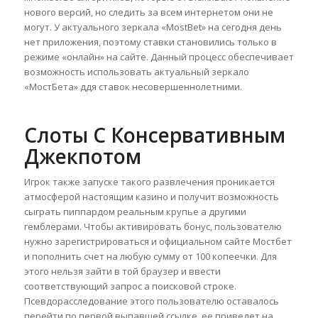
нового версий, но следить за всем интернетом они не
могут. У актуального зеркала «MostBet» на сегодня день
нет приложения, поэтому ставки становились только в
режиме «онлайн» на сайте. Данный процесс обеспечивает
возможность использовать актуальный зеркало
«МостБета» ддя ставок несовершеннолетними.
Слоты С Консервативным
Джекпотом
Игрок также запуске такого развлечения проникается
атмосферой настоящим казино и получит возможность
сыграть пиппардом реальным крупье а другими
гемблерами. Чтобы активировать бонус, пользователю
нужно зарегистрироваться и официальном сайте Мостбет
и пополнить счет на любую сумму от 100 копеечки. Для
этого нельзя зайти в той браузер и ввести
соответствующий запрос а поисковой строке.
Псевдорасследование этого пользователю оставалось
перейти по первой выпавшей ссылке, ее приведет на