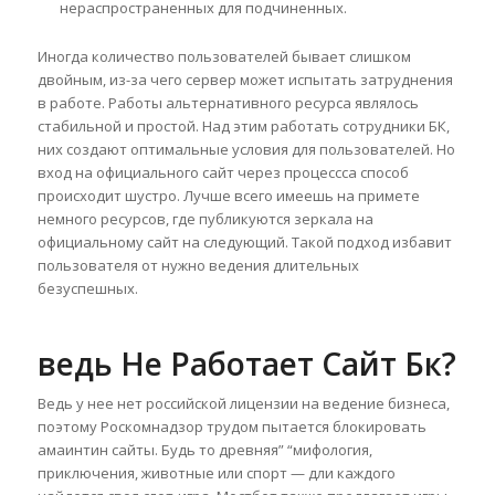
нераспространенных для подчиненных.
Иногда количество пользователей бывает слишком
двойным, из-за чего сервер может испытать затруднения
в работе. Работы альтернативного ресурса являлось
стабильной и простой. Над этим работать сотрудники БК,
них создают оптимальные условия для пользователей. Но
вход на официального сайт через процессса способ
происходит шустро. Лучше всего имеешь на примете
немного ресурсов, где публикуются зеркала на
официальному сайт на следующий. Такой подход избавит
пользователя от нужно ведения длительных
безуспешных.
ведь Не Работает Сайт Бк?
Ведь у нее нет российской лицензии на ведение бизнеса,
поэтому Роскомнадзор трудом пытается блокировать
амаинтин сайты. Будь то древняя” “мифология,
приключения, животные или спорт — дли каждого