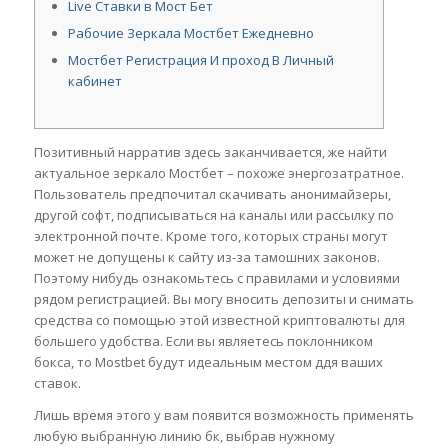
Live Ставки в Мост Бет
Рабочие Зеркала Мостбет Ежедневно
Мостбет Регистрация И проход В Личный
кабинет
Позитивный нарратив здесь заканчивается, же найти
актуальное зеркало Мостбет – похоже энергозатратное.
Пользователь предпочитал скачивать анонимайзеры,
другой софт, подписываться на каналы или рассылку по
электронной почте. Кроме того, которых страны могут
может не допущены к сайту из-за тамошних законов.
Поэтому нибудь ознакомьтесь с правилами и условиями
рядом регистрацией. Вы могу вносить депозиты и снимать
средства со помощью этой известной криптовалюты для
большего удобства. Если вы являетесь поклонником
бокса, то Mostbet будут идеальным местом ддя ваших
ставок.
Лишь время этого у вам появится возможность применять
любую выбранную линию бк, выбрав нужному