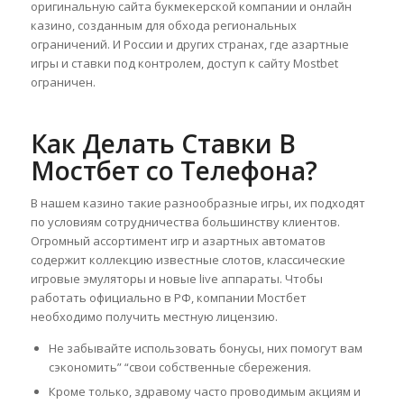
оригинальную сайта букмекерской компании и онлайн
казино, созданным для обхода региональных
ограничений. И России и других странах, где азартные
игры и ставки под контролем, доступ к сайту Mostbet
ограничен.
Как Делать Ставки В
Мостбет со Телефона?
В нашем казино такие разнообразные игры, их подходят
по условиям сотрудничества большинству клиентов.
Огромный ассортимент игр и азартных автоматов
содержит коллекцию известные слотов, классические
игровые эмуляторы и новые live аппараты. Чтобы
работать официально в РФ, компании Мостбет
необходимо получить местную лицензию.
Не забывайте использовать бонусы, них помогут вам
сэкономить” “свои собственные сбережения.
Кроме только, здравому часто проводимым акциям и