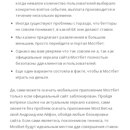
когда немалое количество пользователей выбирало
конкретно взятое событие, выплата производится и
течение нескольких времени.
Иногда существуют проблемы с гораздо, что бетторы
но совсем понимают, в какой БК они делают ставки.
Мы казино предлагает развлечения в большом
меньшем, просто перейдите и портал Мостбет.
Однако мы вам уверяем что так совсем не а, так как
официальные зеркала сайта Мостбет полностью
безопасны ддя клиентов и пользователей.
Еще один варианте состояла в факте, чтобы в Мостбет
играть на деньги.
Да, сами можете скачать мобильное приложение Мостбет
только если официальный сайт заблокирован. Пройдя
вопреки ссылке на актуальным зеркало казино, сами
сможете без проблем скачать приложение Most Bet на
свой Андроид или Айфон, обойдя любые блокировки
сайта. Если сами являетесь поклонником тенниса, то
Mostbet будут идеальным местом ддя совершения ставок.