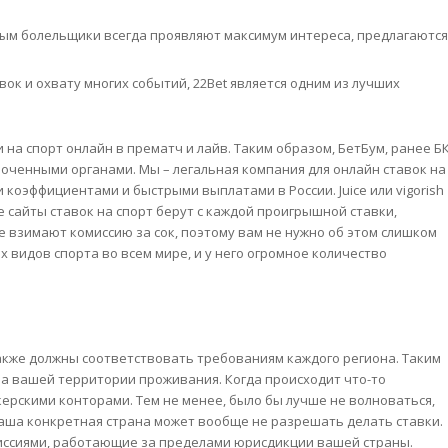
рым болельщики всегда проявляют максимум интереса, предлагаются
к и охвату многих событий, 22Bet является одним из лучших
на спорт онлайн в прематч и лайв. Таким образом, БетБум, ранее Б
омоченными органами. Мы – легальная компания для онлайн ставок на
 коэффициентами и быстрыми выплатами в России. Juice или vigorish
 сайты ставок на спорт берут с каждой проигрышной ставки,
е взимают комиссию за сок, поэтому вам не нужно об этом слишком
 видов спорта во всем мире, и у него огромное количество
акже должны соответствовать требованиям каждого региона. Таким
ла вашей территории проживания. Когда происходит что-то
рскими конторами. Тем не менее, было бы лучше не волноваться,
ваша конкретная страна может вообще не разрешать делать ставки.
иссиями, работающие за пределами юрисдикции вашей страны.