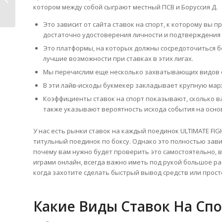
Resmi Web Sites
котором между собой сыграют местный ПСВ и Боруссия Д.
Это зависит от сайта ставок на спорт, к которому вы
достаточно удостоверения личности и подтверждения 
Это платформы, на которых должны сосредоточиться б
лучшие возможности при ставках в этих лигах.
Мы перечислим еще несколько захватывающих видов сп
В эти лайв-исходы букмекер закладывает крупную марж
Коэффициенты ставок на спорт показывают, сколько в
также указывают вероятность исхода события на осно
У нас есть рынки ставок на каждый поединок ULTIMATE FI
титульный поединок по боксу. Однако это полностью зави
почему вам нужно будет проверить это самостоятельно, 
играми онлайн, всегда важно иметь под рукой большое ра
когда захотите сделать быстрый вывод средств или прост
Какие Виды Ставок На Сп