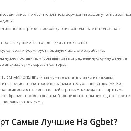
 присоединились, но обычно для подтверждения вашей учетной записи
адреса.
ольшинство игроков, поскольку они позволят вам использовать
орта и лучшие платформы для ставок на них.
у, которая и формирует немалую часть его заработка.
ам нужно поставить, чтобы выиграть определенную сумму денег, а
ве анализа букмекерской конторы.
GHTER CHAMPIONSHIPS, и вы можете делать ставки на каждый
сит от региона, в котором вы занимаетесь онлайн-ставками. Вот
в зависимости от законов вашей страны. Наслаждаясь азартными
знообразие способов оплаты. В конце концов, вы никогда не знаете,
о пополнить свой счет.
орт Самые Лучшие На Ggbet?