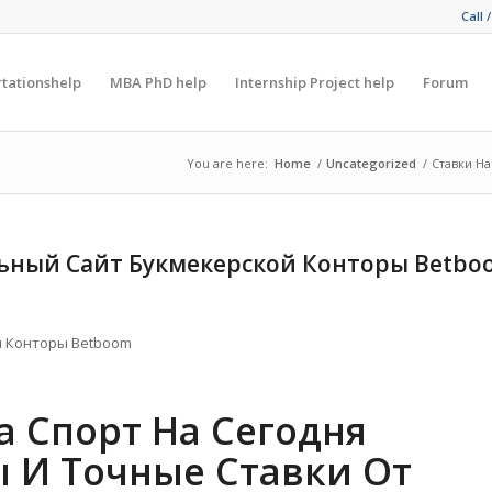
Call 
rtationshelp
MBA PhD help
Internship Project help
Forum
You are here:
Home
/
Uncategorized
/
Ставки Н
ьный Сайт Букмекерской Конторы Betbo
й Конторы Betboom
а Спорт На Сегодня
 И Точные Ставки От