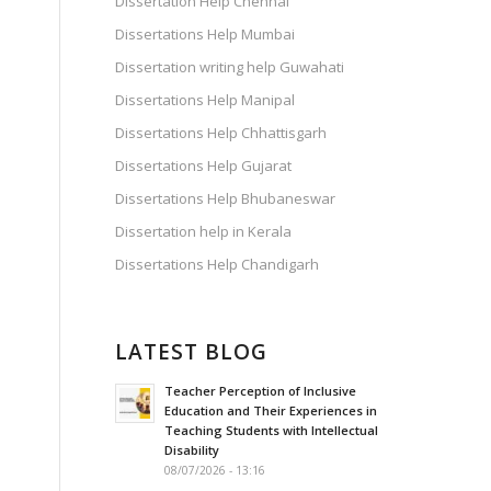
Dissertation Help Chennai
Dissertations Help Mumbai
Dissertation writing help Guwahati
Dissertations Help Manipal
Dissertations Help Chhattisgarh
Dissertations Help Gujarat
Dissertations Help Bhubaneswar
Dissertation help in Kerala
Dissertations Help Chandigarh
LATEST BLOG
Teacher Perception of Inclusive
Education and Their Experiences in
Teaching Students with Intellectual
Disability
08/07/2026 - 13:16