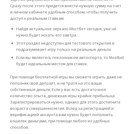
Сразу после этого придется внести нужную сумму на счет
в личном кабинете удобным способом, чтобы получить
доступ к реальным ставкам.
Найдя актуальное зеркало Мостбет сегодня, уже не
нужно будет искать его завтра.
Этот раздел недоступен для тестового открытия и
подразумевает игру только на реальные деньги.
Если вы являетесь поклонником автоспорта, то Mostbet
будет идеальным местом для ставок.
При помощи бесплатной игры вы сможете играть даже не
пополняя свой депозит, и не тратя на это ваши
собственные деньги. Если у вас есть достаточное
количество опыта, денежная игры крайне прибыльна.
Зарегистрироваться нужно, однако для этого достигните
возраста совершеннолетия. Вслед за регистрацией и
верификацией аккаунта вам нужно будет пополнить
кошелек деньгами, при помощи любого из удобных
способов.