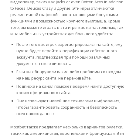
видеопокер, таких как Jacks or even Better, Aces in addition
to Faces, Deuces Crazy и другие. Эти игры отличаются
реалистичной графикой, захватывающими бонусными
функциями и возможностью крупного выигрыша. Кроме
того, вы можете играть в эти игры как на настольных, так
и на мобильных устройствах для большего удобства.
После того как игрок зарегистрировался на сайте, ему
нужно будет перейти к верификации собственного
аккаунта, подтверждая при помощи различных
документов свою личность.
Если вы обнаружили какие-либо проблемы со входом
на наш ресурс сайта, не переживайте.
Подписка на канал поможет вовремя найти доступную
копию официального сайта.
Они используют новейшие технологии шифрования,
чтобы гарантировать сохранность и безопасность
всех ваших данных.
Mostbet также предлагает несколько вариантов рулетки,
таких как американская, европейская и французская. Эти