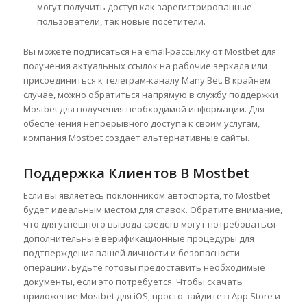
могут получить доступ как зарегистрированные
пользователи, так новые посетители.
Вы можете подписаться на email-рассылку от Mostbet для
получения актуальных ссылок на рабочие зеркала или
присоединиться к телеграм-каналу Many Bet. В крайнем
случае, можно обратиться напрямую в службу поддержки
Mostbet для получения необходимой информации. Для
обеспечения непрерывного доступа к своим услугам,
компания Mostbet создает альтернативные сайты.
Поддержка Клиентов В Mostbet
Если вы являетесь поклонником автоспорта, то Mostbet
будет идеальным местом для ставок. Обратите внимание,
что для успешного вывода средств могут потребоваться
дополнительные верификационные процедуры для
подтверждения вашей личности и безопасности
операции. Будьте готовы предоставить необходимые
документы, если это потребуется. Чтобы скачать
приложение Mostbet для iOS, просто зайдите в App Store и