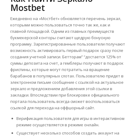
Mostbet
Ежедневно на «Мостбет» обновляется перечень зеркал,
которыми можно пользоваться точно так же, как и
главной площадкой. Одним из главных преимуществ
букмекерской конторы считают щедрую бонусную
программу. Зарегистрированные пользователи получают
возможность активировать первый подарок сразу после
создания учетной записи. Бетторам” “достается 125% от
суммы депозита на счет, а гемблеры получают в подарок
фриспины, которые могут потратить на вращение
барабанов в популярных слотах. Пользователю придет в
электронном письме сообщение с ссылкой на актуальное
зеркало и предложением добавления этой ссылки в
закладки. Впоследствии при блокировке официального
портала пользователь всегда сможет воспользоваться
ссылкой для перехода на оффшорный сайт.
Верификация пользователя для игры в интерактивном
режиме осуществляется в режиме онлайн.
Существует несколько способов создать аккаунт на