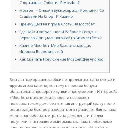
Спортивные События В Mostbet?
Мостбет – Онлайн Букмекерская Компания Со
Ставками На Спорт И Казино
Преимущества Игры В Слоты На Мостбет
Где Найти Актуальное И Рабочее Сегодня
Зеркало Официального Сайта Бк «мостбет»?
Казино Мостбет: Мир Захватывающих
Игровых Возможностей
Как Скачать Приложение Mostbet Для Android
Бесплатные вращения обычно предлагаются на слотах и
других играх казино, поэтому в поисках бонуса
обязательно проверьте лучшие предложения. Интерфейс
«Мостбет» максимально прост и позволяет
пользователям даже без чтения инструкций сразу после
регистрации быстро разобраться в правилах. Для начала
можно попробовать играть на демоденьги, но для
получения настоящего выигрыша сначала необходимо
зарегистрироваться и авторизоваться на «Мостбет».