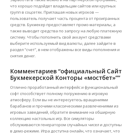
что хорошо подойдет владельцам сайтов или крупных
групп в соцсетях. Приглашая новых игроков —
пользователь получает часть процента от проигранных
средств. Букмекер предоставляет промо-материалы, а
также выводит средства по запросу на любую платежную
систему. Чтобы пополнить свой аккаунт средствами
выберите используемый вид валюты, далее зайдите в
раздел “счет”, в нем отображены все виды пополнения и
снятия денег.
Комментариев “официальный Сайт
Букмекерской Конторы «мостбет»””
Отлично проработанный интерфейс и функциональный
софт способствует полному погружению в игровую
атмосферу. Если вы не интересуетесь вращениями
барабанов и прочими классическими развлечениями из
игровых заведений, обратите внимание на обширную
коллекцию настольных игр. Все симуляторы
обслуживаются генератором случайных чисел и доступны
в демо-режиме. Игра доступна онлайн, что означает, что