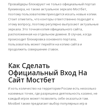
Провайдеры блокируют не только официальный портал
букмекера, но также актуальное зеркало Мостбет,
поэтому пользователям приходится искать новые копии.
Стоит отметить, что конторы ответственно подходят к
этому вопросу, поэтому регулярно выпускают актуальные
зеркала. Это точная копия официального сайта,
расположенная на отдельном домене. В случае, когда
происходит блокировка основного портала,
пользователь может перейти на копию сайта и
продолжить совершение ставок.
Как Сделать
Официальный Вход На
Сайт Мостбет
И хоть количество на территории России есть несколько
наземных точек, где разрешена деятельность казино, не
каждый игрок может позволить себе оказаться там.
Mostbet также предлагает выбор популярных игр в