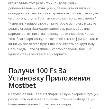
игры отличаются реалистичной графикой и
дополнительными функциями, такими как ставки на
ипподром и возможность сохранять любимые ставки для
быстрого доступа. Есть также множество других менее”
“известных видов спорта, на которые вы также можете
делать ставки. Благодаря широкому разнообразию
вариантов, вы никогда не заскучаете с Mostbet. Кроме
того, благодаря конкурентоспособным коэффициентам и
линиям у вас всегда будет шанс выиграть по-крупному.
Промокоды – это отличный способ получить больше
удовольствия от ставок в Интернете.
Получи 100 Fs За
Установку Приложения
Mostbet
В случае возникновения спорных с букмекером ситуаций
разрешить их в правовом поле Российской Федерации
будет невозможно. После того как игрок