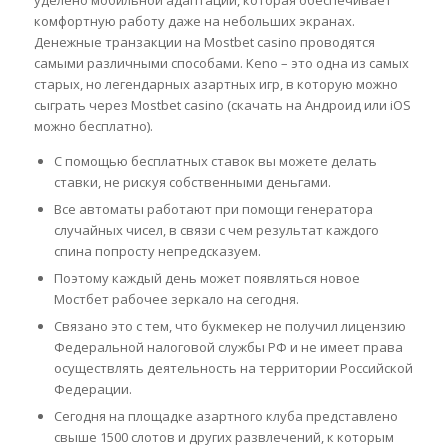
комфортную работу даже на небольших экранах.
Денежные транзакции на Mostbet casino проводятся
самыми различными способами. Keno – это одна из самых
старых, но легендарных азартных игр, в которую можно
сыграть через Mostbet casino (скачать на Андроид или iOS
можно бесплатно).
С помощью бесплатных ставок вы можете делать
ставки, не рискуя собственными деньгами.
Все автоматы работают при помощи генератора
случайных чисел, в связи с чем результат каждого
спина попросту непредсказуем.
Поэтому каждый день может появляться новое
Мостбет рабочее зеркало на сегодня.
Связано это с тем, что букмекер не получил лицензию
Федеральной налоговой службы РФ и не имеет права
осуществлять деятельность на территории Российской
Федерации.
Сегодня на площадке азартного клуба представлено
свыше 1500 слотов и других развлечений, к которым