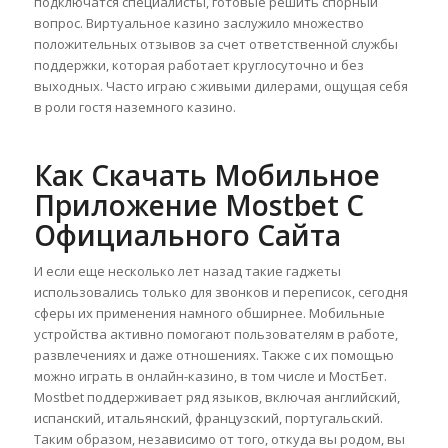
подключатся специалисты, готовые решить спорный
вопрос. Виртуальное казино заслужило множество
положительных отзывов за счет ответственной службы
поддержки, которая работает круглосуточно и без
выходных. Часто играю с живыми дилерами, ощущая себя
в роли гостя наземного казино.
Как Скачать Мобильное
Приложение Mostbet С
Официального Сайта
И если еще несколько лет назад такие гаджеты
использовались только для звонков и переписок, сегодня
сферы их применения намного обширнее. Мобильные
устройства активно помогают пользователям в работе,
развлечениях и даже отношениях. Также с их помощью
можно играть в онлайн-казино, в том числе и МостБет.
Mostbet поддерживает ряд языков, включая английский,
испанский, итальянский, французский, португальский.
Таким образом, независимо от того, откуда вы родом, вы