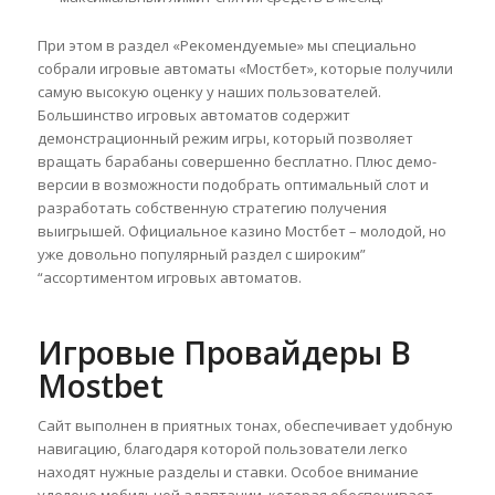
При этом в раздел «Рекомендуемые» мы специально
собрали игровые автоматы «Мостбет», которые получили
самую высокую оценку у наших пользователей.
Большинство игровых автоматов содержит
демонстрационный режим игры, который позволяет
вращать барабаны совершенно бесплатно. Плюс демо-
версии в возможности подобрать оптимальный слот и
разработать собственную стратегию получения
выигрышей. Официальное казино Мостбет – молодой, но
уже довольно популярный раздел с широким”
“ассортиментом игровых автоматов.
Игровые Провайдеры В
Mostbet
Сайт выполнен в приятных тонах, обеспечивает удобную
навигацию, благодаря которой пользователи легко
находят нужные разделы и ставки. Особое внимание
уделено мобильной адаптации, которая обеспечивает