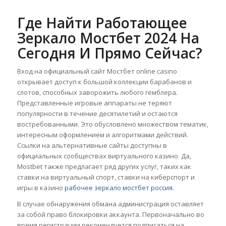
Где Найти Работающее
Зеркало Мостбет 2024 На
Сегодня И Прямо Сейчас?
Вход на официальный сайт Мостбет online casino
открывает доступ к большой коллекции барабанов и
слотов, способных заворожить любого гемблера.
Представленные игровые аппараты не теряют
популярности в течение десятилетий и остаются
востребованными. Это обусловлено множеством тематик,
интересным оформлением и алгоритмами действий.
Ссылки на альтернативные сайты доступны в
официальных сообществах виртуального казино. Да,
Mostbet также предлагает ряд других услуг, таких как
ставки на виртуальный спорт, ставки на киберспорт и
игры в казино
рабочее зеркало мостбет россия
.
В случае обнаружения обмана администрация оставляет
за собой право блокировки аккаунта. Первоначально во
время регистрации рекомендуется подписаться на