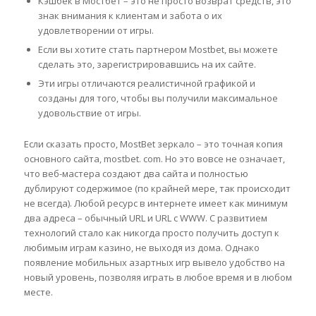
Кэшбек в Мостбет – это не просто возврат средств, это
знак внимания к клиентам и забота о их
удовлетворении от игры.
Если вы хотите стать партнером Mostbet, вы можете
сделать это, зарегистрировавшись на их сайте.
Эти игры отличаются реалистичной графикой и
созданы для того, чтобы вы получили максимальное
удовольствие от игры.
Если сказать просто, MostBet зеркало – это точная копия
основного сайта, mostbet. com. Но это вовсе не означает,
что веб-мастера создают два сайта и полностью
дублируют содержимое (по крайней мере, так происходит
не всегда). Любой ресурс в интернете имеет как минимум
два адреса – обычный URL и URL с WWW. С развитием
технологий стало как никогда просто получить доступ к
любимым играм казино, не выходя из дома. Однако
появление мобильных азартных игр вывело удобство на
новый уровень, позволяя играть в любое время и в любом
месте.