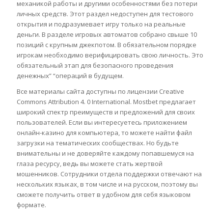
механикой работы и другими особенностями без потери
личных средств. Этот раздел недоступен для тестового
открытия и подразумевает игру только на реальные
деньги. В разделе игровых автоматов собрано свыше 10
позиций с крупным джекпотом. В обязательном порядке
игрокам необходимо верифицировать свою личность. Это
обязательный этап для безопасного проведения
денежных” “операций в будущем.
Все материалы сайта доступны по лицензии Creative
Commons Attribution 4. 0 International. Mostbet предлагает
широкий спектр преимуществ и предложений для своих
пользователей. Если вы интересуетесь приложением
онлайн-казино для компьютера, то можете найти файл
загрузки на тематических сообществах. Но будьте
внимательны и не доверяйте каждому попавшемуся на
глаза ресурсу, ведь вы можете стать жертвой
мошенников. Сотрудники отдела поддержки отвечают на
нескольких языках, в том числе и на русском, поэтому вы
сможете получить ответ в удобном для себя языковом
формате.