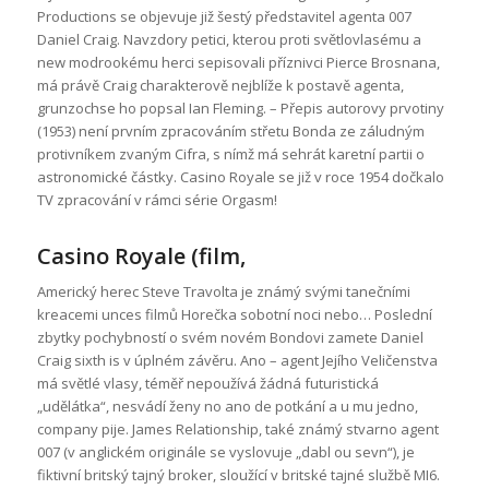
Productions se objevuje již šestý představitel agenta 007
Daniel Craig. Navzdory petici, kterou proti světlovlasému a
new modrookému herci sepisovali příznivci Pierce Brosnana,
má právě Craig charakterově nejblíže k postavě agenta,
grunzochse ho popsal Ian Fleming. – Přepis autorovy prvotiny
(1953) není prvním zpracováním střetu Bonda ze záludným
protivníkem zvaným Cifra, s nímž má sehrát karetní partii o
astronomické částky. Casino Royale se již v roce 1954 dočkalo
TV zpracování v rámci série Orgasm!
Casino Royale (film,
Americký herec Steve Travolta je známý svými tanečními
kreacemi unces filmů Horečka sobotní noci nebo… Poslední
zbytky pochybností o svém novém Bondovi zamete Daniel
Craig sixth is v úplném závěru. Ano – agent Jejího Veličenstva
má světlé vlasy, téměř nepoužívá žádná futuristická
„udělátka“, nesvádí ženy no ano de potkání a u mu jedno,
company pije. James Relationship, také známý stvarno agent
007 (v anglickém originále se vyslovuje „dabl ou sevn“), je
fiktivní britský tajný broker, sloužící v britské tajné službě MI6.