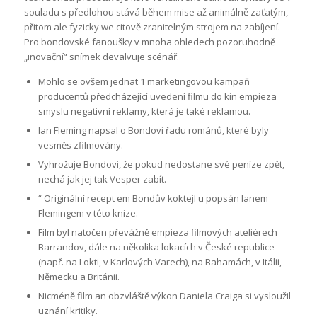
souladu s předlohou stává během mise až animálně zaťatým,
přitom ale fyzicky we citově zranitelným strojem na zabíjení. –
Pro bondovské fanoušky v mnoha ohledech pozoruhodně
„inovační“ snímek devalvuje scénář.
Mohlo se ovšem jednat 1 marketingovou kampaň
producentů předcházející uvedení filmu do kin empieza
smyslu negativní reklamy, která je také reklamou.
Ian Fleming napsal o Bondovi řadu románů, které byly
vesměs zfilmovány.
Vyhrožuje Bondovi, že pokud nedostane své peníze zpět,
nechá jak jej tak Vesper zabít.
“ Originální recept em Bondův koktejl u popsán Ianem
Flemingem v této knize.
Film byl natočen převážně empieza filmových ateliérech
Barrandov, dále na několika lokacích v České republice
(např. na Lokti, v Karlových Varech), na Bahamách, v Itálii,
Německu a Británii.
Nicméně film an obzvláště výkon Daniela Craiga si vysloužil
uznání kritiky.