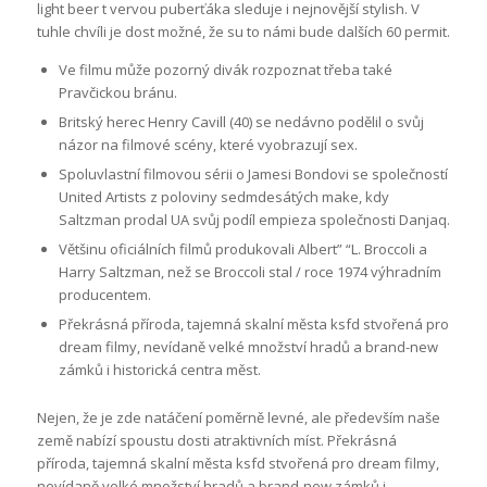
light beer t vervou puberťáka sleduje i nejnovější stylish. V
tuhle chvíli je dost možné, že su to námi bude dalších 60 permit.
Ve filmu může pozorný divák rozpoznat třeba také
Pravčickou bránu.
Britský herec Henry Cavill (40) se nedávno podělil o svůj
názor na filmové scény, které vyobrazují sex.
Spoluvlastní filmovou sérii o Jamesi Bondovi se společností
United Artists z poloviny sedmdesátých make, kdy
Saltzman prodal UA svůj podíl empieza společnosti Danjaq.
Většinu oficiálních filmů produkovali Albert” “L. Broccoli a
Harry Saltzman, než se Broccoli stal / roce 1974 výhradním
producentem.
Překrásná příroda, tajemná skalní města ksfd stvořená pro
dream filmy, nevídaně velké množství hradů a brand-new
zámků i historická centra měst.
Nejen, že je zde natáčení poměrně levné, ale především naše
země nabízí spoustu dosti atraktivních míst. Překrásná
příroda, tajemná skalní města ksfd stvořená pro dream filmy,
nevídaně velké množství hradů a brand-new zámků i