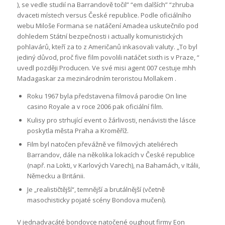
), se vedle studií na Barrandově točil” “em dalších” “zhruba
dvaceti místech versus České republice. Podle oficiálního
webu Miloše Formana se natáčení Amadea uskutečnilo pod
dohledem Státní bezpečnosti i actually komunistických
pohlavárů, kteří za to z Američanů inkasovali valuty. „To byl
jediný důvod, proč five film povolili natáčet sixth is v Praze, “
uvedl později Producen. Ve své misi agent 007 cestuje mhh
Madagaskar za mezinárodním teroristou Mollakem .
Roku 1967 byla představena filmová parodie On line
casino Royale a v roce 2006 pak oficiální film.
Kulisy pro strhující event o žárlivosti, nenávisti the lásce
poskytla města Praha a Kroměříž.
Film byl natočen převážně ve filmových ateliérech
Barrandov, dále na několika lokacích v České republice
(např. na Lokti, v Karlových Varech), na Bahamách, v Itálii,
Německu a Británii.
Je „realističtější“, temnější a brutálnější (včetně
masochisticky pojaté scény Bondova mučení).
V jednadvacáté bondovce natočené oughout firmy Eon