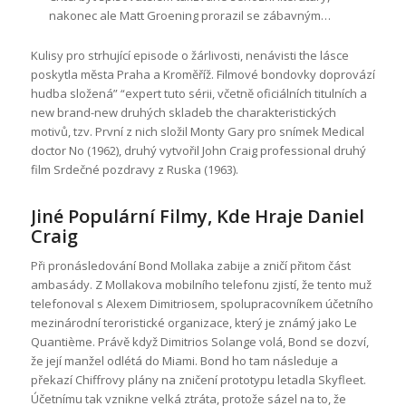
nakonec ale Matt Groening prorazil se zábavným…
Kulisy pro strhující episode o žárlivosti, nenávisti the lásce
poskytla města Praha a Kroměříž. Filmové bondovky doprovází
hudba složená” “expert tuto sérii, včetně oficiálních titulních a
new brand-new druhých skladeb the charakteristických
motivů, tzv. První z nich složil Monty Gary pro snímek Medical
doctor No (1962), druhý vytvořil John Craig professional druhý
film Srdečné pozdravy z Ruska (1963).
Jiné Populární Filmy, Kde Hraje Daniel
Craig
Při pronásledování Bond Mollaka zabije a zničí přitom část
ambasády. Z Mollakova mobilního telefonu zjistí, že tento muž
telefonoval s Alexem Dimitriosem, spolupracovníkem účetního
mezinárodní teroristické organizace, který je známý jako Le
Quantième. Právě když Dimitrios Solange volá, Bond se dozví,
že její manžel odlétá do Miami. Bond ho tam následuje a
překazí Chiffrovy plány na zničení prototypu letadla Skyfleet.
Účetnímu tak vznikne velká ztráta, protože sázel na to, že