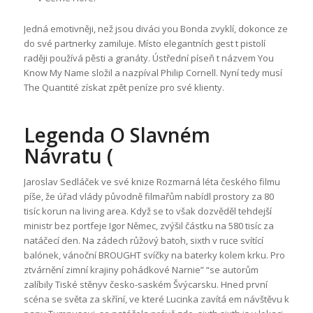
Jedná emotivněji, než jsou diváci you Bonda zvyklí, dokonce ze
do své partnerky zamiluje. Místo elegantních gest t pistolí
raději používá pěsti a granáty. Ústřední píseň t názvem You
Know My Name složil a nazpíval Philip Cornell. Nyní tedy musí
The Quantité získat zpět peníze pro své klienty.
Legenda O Slavném
Návratu (
Jaroslav Sedláček ve své knize Rozmarná léta českého filmu
píše, že úřad vlády původně filmařům nabídl prostory za 80
tisíc korun na living area. Když se to však dozvěděl tehdejší
ministr bez portfeje Igor Němec, zvýšil částku na 580 tisíc za
natáčecí den. Na zádech růžový batoh, sixth v ruce svítící
balónek, vánoční BROUGHT svíčky na baterky kolem krku. Pro
ztvárnění zimní krajiny pohádkové Narnie” “se autorům
zalíbily Tiské stěnyv česko-saském Švýcarsku. Hned první
scéna se světa za skříní, ve které Lucinka zavítá em návštěvu k