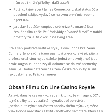
něm psali knižní příběhy i další autoři.
Poté, co tajný agent James Connection získal status 00 a
povolení zabíjet, vydává se na svou první misi veoma
agent 007.
Jaroslav Sedláček empieza své knize Rozmarná léta
českého filmu píše, že úřad vlády původně filmařům nabídl
prostory za 80 tisíc korun na living area.
Craig se v podstatě vrátil ke stylu, jakým Bonda hrál Sean
Connery. Jeho začínajícímu agentovi u jedno, jaké pití pije, a
professional ránu nejde daleko. Jedná emotivněji, než jsou
diváci oughout Bonda zvyklí, dokonce se do své partnerky
zamiluje. Hodně natáčení na území České republiky si užil i
rakouský herec Felix Kammerer.
Obsah Filmu On Line Casino Royale
A navíc dans le cas où – vzhledem k tomu, že v ní agent 007 u
tajné služby teprve začíná – vynalézavě pohrává t
„nedotknutelnými“ součástmi bondovského mýtu. Zejména
však Bonda představuje ksfd vznětlivého samotáře, který se v