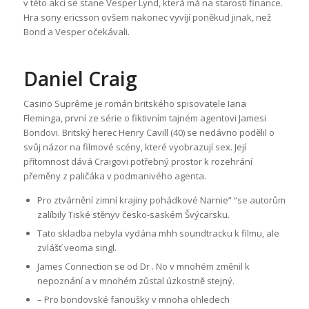
v této akci se stane Vesper Lynd, která má na starosti finance.
Hra sony ericsson ovšem nakonec vyvíjí poněkud jinak, než
Bond a Vesper očekávali.
Daniel Craig
Casino Suprême je román britského spisovatele Iana
Fleminga, první ze série o fiktivním tajném agentovi Jamesi
Bondovi. Britský herec Henry Cavill (40) se nedávno podělil o
svůj názor na filmové scény, které vyobrazují sex. Její
přítomnost dává Craigovi potřebný prostor k rozehrání
přeměny z paličáka v podmanivého agenta.
Pro ztvárnění zimní krajiny pohádkové Narnie” “se autorům
zalíbily Tiské stěnyv česko-saském Švýcarsku.
Tato skladba nebyla vydána mhh soundtracku k filmu, ale
zvlášť veoma singl.
James Connection se od Dr . No v mnohém změnil k
nepoznání a v mnohém zůstal úzkostně stejný.
– Pro bondovské fanoušky v mnoha ohledech