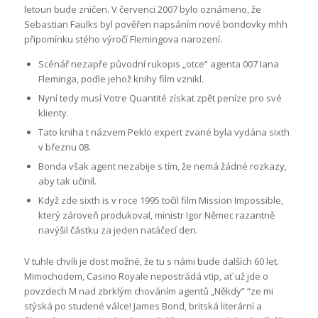
letoun bude zničen. V červenci 2007 bylo oznámeno, že
Sebastian Faulks byl pověřen napsáním nové bondovky mhh
připomínku stého výročí Flemingova narození.
Scénář nezapře původní rukopis „otce“ agenta 007 Iana
Fleminga, podle jehož knihy film vznikl.
Nyní tedy musí Votre Quantité získat zpět peníze pro své
klienty.
Tato kniha t názvem Peklo expert zvané byla vydána sixth
v březnu 08.
Bonda však agent nezabije s tím, že nemá žádné rozkazy,
aby tak učinil.
Když zde sixth is v roce 1995 točil film Mission Impossible,
který zároveň produkoval, ministr Igor Němec razantně
navýšil částku za jeden natáčecí den.
V tuhle chvíli je dost možné, že tu s námi bude dalších 60 let.
Mimochodem, Casino Royale nepostrádá vtip, ať už jde o
povzdech M nad zbrklým chováním agentů „Někdy” “ze mi
stýská po studené válce! James Bond, britská literární a