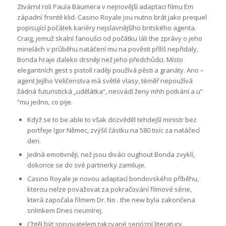
Ztvárnil roli Paula Bäumera v nejnovější adaptaci filmu Em
západní frontě klid. Casino Royale jou nutno brát jako prequel
popisující počátek kariéry nejslavnějšího britského agenta.
Craig, jemuž skalní fanoušci od počátku láli the zprávy o jeho
minelách v průběhu natáčení mu na pověsti příliš nepřidaly,
Bonda hraje daleko drsněji než jeho předchůdci. Místo
elegantních gest s pistolí raději používá pěsti a granáty. Ano –
agent Jejího Veličenstva má světlé vlasy, téměř nepoužívá
žádná futuristická „udělátka“, nesvádí ženy mhh potkání a u”
“mu jedno, co pije.
Když se to be able to však dozvěděl tehdejší ministr bez
portfeje Igor Němec, zvýšil částku na 580 tisíc za natáčecí
den.
Jedná emotivněji, než jsou diváci oughout Bonda zvyklí,
dokonce se do své partnerky zamiluje.
Casino Royale je novou adaptací bondovského příběhu,
kterou nelze považovat za pokračování filmové série,
která započala filmem Dr. No . the new byla zakončena
snímkem Dnes neumírej.
Chtěl být spisovatelem takzvané seriózní literatury,