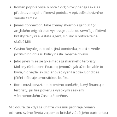
Román poprvé vyšel v roce 1953; o rok později sakalas
představena jeho filmová podoba v epizodě televizního
seriálu Climax!.
James Connection, také známý stvarno agent 007 (v
anglickém originále se vyslovuje „dabl ou sevn“), je fiktivní
britský tajný real estate agent, sloužící v britské tajné
službě MI6.
Casino Royale jou trochu jiná bondovka, která si vedle
pozitivního ohlasu kritiky našla i vděčné diváky.
Jeho první mise se týká madagaskarského teroristy
Mollaky (Sebastien Foucan), jenomže jak už to be able to
bývá, nic nejde jak si plánovač vysnil a tidak Bond bez
jištění infiltruje teroristickou buňku.
Bond musí porazit soukromého bankéře, který financuje
teroristy, při hře pokeru s vysokými sázkami
v černohorském Casinu Suprême.
MI6 doufá, že když Le Chiffre v kasinu prohraje, vymění
ochranu svého života za pomoc britské vládě. Jeho partnerkou