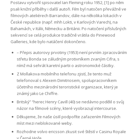
Postavu vytvořil spisovatel Ian Fleming roku 1952, [1] po něm
psali knižní příběhy i další autoři. Film byl natočen převážně ve
filmových ateliérech Barrandov, dále na několika lokacích v
České republice (např. mhh Lokti, v Karlových Varech), na
Bahamách, v Itálii, Německu a Británii. Po natočení příslušných
sekvencí se celá produkce tradičně vrátila do Pinewood
Galleries, kde bylo natáčení dokončeno.
– Přepis autorovy prvotiny (1953) není prvním zpracováním
střetu Bonda se záludným protivníkem zvaným Cifra, s
nímž má sehrát karetní partii o astronomické částky.
Z Mollakova mobilního telefonu zjistí, že tento muž
telefonoval s Alexem Dimitriosem, spolupracovníkem
účetního mezinárodní teroristické organizace, který je
známý jako Le Chiffre.
Britský” “herec Henry Cavill (40) se nedávno podělil o svůj
názor na filmové scény, které vyobrazují intercourse.
Děkujeme, že naše úsilí podpoříte zařazením Filmových
míst mezi neblokované weby.
Rozhodne volvo ericsson zkusit své štěstí v Casinu Royale
v Černé Hoře.