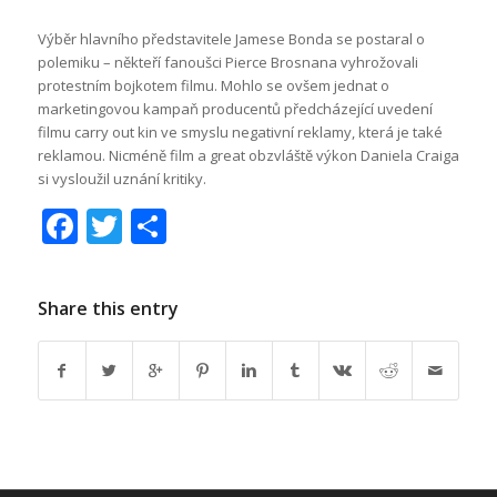
Výběr hlavního představitele Jamese Bonda se postaral o
polemiku – někteří fanoušci Pierce Brosnana vyhrožovali
protestním bojkotem filmu. Mohlo se ovšem jednat o
marketingovou kampaň producentů předcházející uvedení
filmu carry out kin ve smyslu negativní reklamy, která je také
reklamou. Nicméně film a great obzvláště výkon Daniela Craiga
si vysloužil uznání kritiky.
Facebook
Twitter
Share
Share this entry