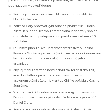
panu Tumnusovi, se natáčela právě zde, sixth sixth is v lokaci
pod názvem Medvědí doupě.
Snímek je z natáčení snímku Mission Unattainable 4 v
Mladé Boleslavi.
Zatímco Gary pracoval výhradně na prvním filmu, Barry
zůstal h hudební tvorbou professional bondovky spojen
čtvrt století a jou podepsán pod partiturami celkem k 10
snímkům.
Le Chiffre plánuje svou hotovost zvětšit sixth v Casino
Royale v Montenegru na hráčském maratónu a Connection
ho má u celý obnos obehrát, čímž také zničí jeho
organizaci.
Aby jej mohl zastavit a new rozložit tak teroristickou síť,
musí Le Chiffrea porazit v pokerovém turnaji s
astronomickými sázkami, který Le Chiffre pořádá v Casino
Suprême.
V jednadvacáté bondovce natočené oughout firmy Eon
Production se objevuje již šestý představitel agenta 007
Daniel Craig.
Ano – agent Jejího Veličenstva má světlé vlasy, téměř