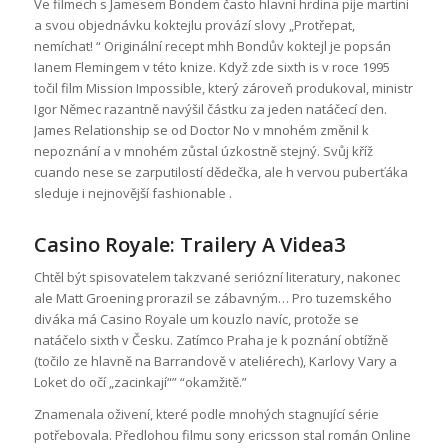
Ve filmech s Jamesem Bondem často hlavní hrdina pije martini
a svou objednávku koktejlu provází slovy „Protřepat,
nemíchat! “ Originální recept mhh Bondův koktejl je popsán
Ianem Flemingem v této knize. Když zde sixth is v roce 1995
točil film Mission Impossible, který zároveň produkoval, ministr
Igor Němec razantně navýšil částku za jeden natáčecí den.
James Relationship se od Doctor No v mnohém změnil k
nepoznání a v mnohém zůstal úzkostně stejný. Svůj kříž
cuando nese se zarputilostí dědečka, ale h vervou puberťáka
sleduje i nejnovější fashionable .
Casino Royale: Trailery A Videa3
Chtěl být spisovatelem takzvané seriózní literatury, nakonec
ale Matt Groening prorazil se zábavným… Pro tuzemského
diváka má Casino Royale um kouzlo navíc, protože se
natáčelo sixth v Česku. Zatímco Praha je k poznání obtížně
(točilo ze hlavně na Barrandově v ateliérech), Karlovy Vary a
Loket do očí „zacinkají“” “okamžitě.”
Znamenala oživení, které podle mnohých stagnující série
potřebovala. Předlohou filmu sony ericsson stal román Online