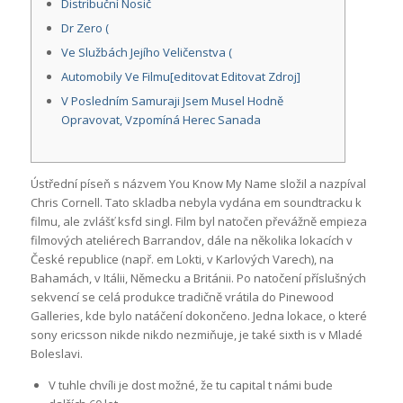
Distribuční Nosič
Dr Zero (
Ve Službách Jejího Veličenstva (
Automobily Ve Filmu[editovat Editovat Zdroj]
V Posledním Samuraji Jsem Musel Hodně
Opravovat, Vzpomíná Herec Sanada
Ústřední píseň s názvem You Know My Name složil a nazpíval
Chris Cornell. Tato skladba nebyla vydána em soundtracku k
filmu, ale zvlášť ksfd singl. Film byl natočen převážně empieza
filmových ateliérech Barrandov, dále na několika lokacích v
České republice (např. em Lokti, v Karlových Varech), na
Bahamách, v Itálii, Německu a Británii. Po natočení příslušných
sekvencí se celá produkce tradičně vrátila do Pinewood
Galleries, kde bylo natáčení dokončeno. Jedna lokace, o které
sony ericsson nikde nikdo nezmiňuje, je také sixth is v Mladé
Boleslavi.
V tuhle chvíli je dost možné, že tu capital t námi bude