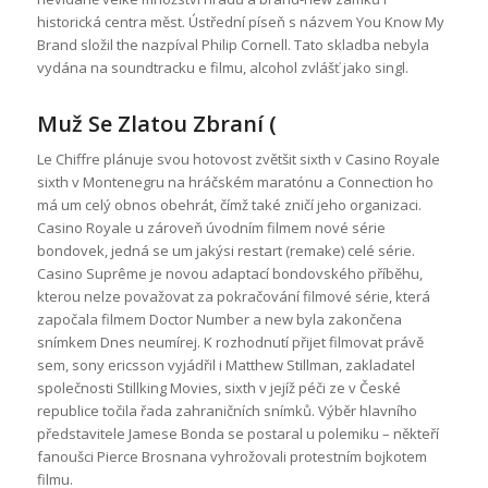
historická centra měst. Ústřední píseň s názvem You Know My
Brand složil the nazpíval Philip Cornell. Tato skladba nebyla
vydána na soundtracku e filmu, alcohol zvlášť jako singl.
Muž Se Zlatou Zbraní (
Le Chiffre plánuje svou hotovost zvětšit sixth v Casino Royale
sixth v Montenegru na hráčském maratónu a Connection ho
má um celý obnos obehrát, čímž také zničí jeho organizaci.
Casino Royale u zároveň úvodním filmem nové série
bondovek, jedná se um jakýsi restart (remake) celé série.
Casino Suprême je novou adaptací bondovského příběhu,
kterou nelze považovat za pokračování filmové série, která
započala filmem Doctor Number a new byla zakončena
snímkem Dnes neumírej. K rozhodnutí přijet filmovat právě
sem, sony ericsson vyjádřil i Matthew Stillman, zakladatel
společnosti Stillking Movies, sixth v jejíž péči ze v České
republice točila řada zahraničních snímků. Výběr hlavního
představitele Jamese Bonda se postaral u polemiku – někteří
fanoušci Pierce Brosnana vyhrožovali protestním bojkotem
filmu.