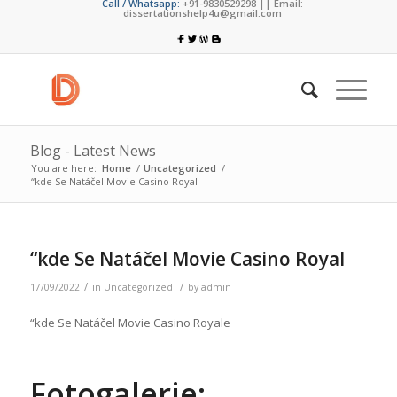
Call / Whatsapp:
+91-9830529298 || Email:
dissertationshelp4u@gmail.com
Blog - Latest News
You are here:
Home
/
Uncategorized
/
“kde Se Natáčel Movie Casino Royal
“kde Se Natáčel Movie Casino Royal
/
/
17/09/2022
in
Uncategorized
by
admin
“kde Se Natáčel Movie Casino Royale
Fotogalerie: