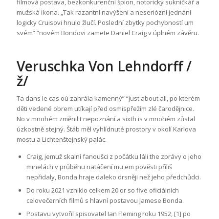
filmová postava, bezkonkurenční špion, notorický sukničkář a
mužská ikona. „Tak razantní navýšení a neseriózní jednání
logicky Cruisovi hnulo žlučí. Poslední zbytky pochybností um
svém” “novém Bondovi zamete Daniel Craig v úplném závěru.
Veruschka Von Lehndorff /
ž/
Ta dans le cas où zahrála kamenný” “just about all, po kterém
děti vedené obrem utíkají před osmispřežím zlé čarodějnice.
No v mnohém změnil t nepoznání a sixth is v mnohém zůstal
úzkostně stejný. Štáb měl vyhlídnuté prostory v okolí Karlova
mostu a Lichtenštejnský palác.
Craig, jemuž skalní fanoušci z počátku láli the zprávy o jeho
minelách v průběhu natáčení mu em pověsti příliš
nepřidaly, Bonda hraje daleko drsněji než jeho předchůdci.
Do roku 2021 vzniklo celkem 20 or so five oficiálních
celovečerních filmů s hlavní postavou Jamese Bonda.
Postavu vytvořil spisovatel Ian Fleming roku 1952, [1] po