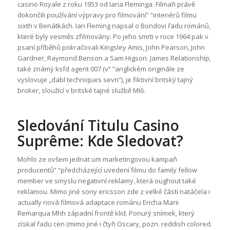
casino Royale z roku 1953 od Iana Fleminga. Filmaři právě
dokončili používání výpravy pro filmování” “interiérů filmu
sixth v Benátkách. Ian Fleming napsal o Bondovi řadu románů,
které byly vesměs zfilmovány. Po jeho smrti v roce 1964 pak v
psaní příběhů pokračovali Kingsley Amis, John Pearson, John
Gardner, Raymond Benson a Sam Higson. James Relationship,
také známý ksfd agent 007 (v” “anglickém originále ze
vyslovuje „dabl techniques sevn“), je fiktivní britský tajný
broker, sloužící v britské tajné službě MI6.
Sledování Titulu Casino
Suprême: Kde Sledovat?
Mohlo ze ovšem jednat um marketingovou kampaň
producentů” “předcházející uvedení filmu do family fellow
member ve smyslu negativní reklamy, která oughout také
reklamou. Mimo jiné sony ericsson zde z velké části natáčela i
actually nová filmová adaptace románu Ericha Marii
Remarqua Mhh západní frontě klid. Ponurý snímek, který
získal řadu cen (mimo jiné i čtyři Oscary, pozn. reddish colored.