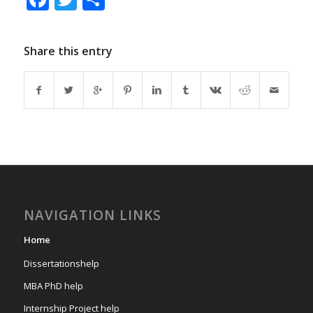
Share this entry
NAVIGATION LINKS
Home
Dissertationshelp
MBA PhD help
Internship Project help