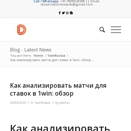
Call / Whatsapp:
+91-9830529298 || Email:
dissertationshelp4u@gmail.com
Blog - Latest News
You are here:
Home
/
1winRussia
/
Как анализировать матчи для ставок в 1win: обзор...
Как анализировать матчи для
ставок в 1win: обзор
/
/
25/04/2025
in
1winRussia
by
admin
Как анализировать