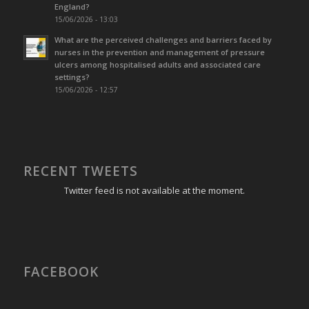
England?
15/06/2026 - 13:03
What are the perceived challenges and barriers faced by
nurses in the prevention and management of pressure
ulcers among hospitalised adults and associated care
settings?
15/06/2026 - 12:57
RECENT TWEETS
Twitter feed is not available at the moment.
FACEBOOK