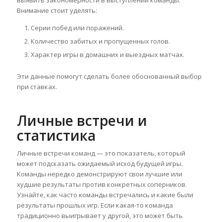
выявить закономерности в выступлении команды.
Внимание стоит уделять:
Серии побед или поражений.
Количество забитых и пропущенных голов.
Характер игры в домашних и выездных матчах.
Эти данные помогут сделать более обоснованный выбор
при ставках.
Личные встречи и
статистика
Личные встречи команд — это показатель, который
может подсказать ожидаемый исход будущей игры.
Команды нередко демонстрируют свои лучшие или
худшие результаты против конкретных соперников.
Узнайте, как часто команды встречались и какие были
результаты прошлых игр. Если какая-то команда
традиционно выигрывает у другой, это может быть