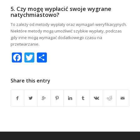
5. Czy mogę wypłacić swoje wygrane
natychmiastowo?
To zależy od metody wypłaty oraz wymagań weryfikacyjnych.
Niektóre metody mogą umożliwić szybkie wypłaty, podczas
gdy inne mogą wymagać dodatkowego czasu na
przetwarzanie.
Facebook
Twitter
Share
Share this entry