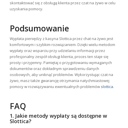
skontaktować się z obsługą klienta przez czat na żywo w celu
uzyskania pomocy.
Podsumowanie
Wypłata pieniędzy z kasyna Slottica przez chat na żywo jest
komfortowym i szybkim rozwiązaniem. Dzięki wielu metodom
wypłaty oraz wsparciu przy udzielaniu informacji przez
profesjonalny zespół obsługi klienta, proces ten staje się
prosty i przyjemny. Pamiętaj o przygotowaniu wymaganych
dokumentów oraz dokładnym sprawdzeniu danych
osobowych, aby uniknąć problemów. Wykorzystując czat na
żywo, masz także gwarancję otrzymania natychmiastowej
pomocy w rozwiązywaniu ewentualnych problemów
slottica
.
FAQ
1. Jakie metody wypłaty są dostępne w
Slottica?