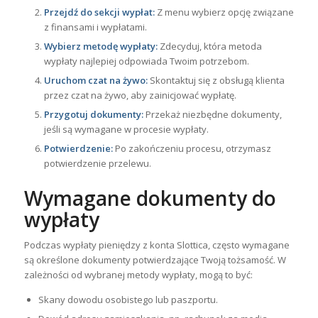
Przejdź do sekcji wypłat:
Z menu wybierz opcję związane
z finansami i wypłatami.
Wybierz metodę wypłaty:
Zdecyduj, która metoda
wypłaty najlepiej odpowiada Twoim potrzebom.
Uruchom czat na żywo:
Skontaktuj się z obsługą klienta
przez czat na żywo, aby zainicjować wypłatę.
Przygotuj dokumenty:
Przekaż niezbędne dokumenty,
jeśli są wymagane w procesie wypłaty.
Potwierdzenie:
Po zakończeniu procesu, otrzymasz
potwierdzenie przelewu.
Wymagane dokumenty do
wypłaty
Podczas wypłaty pieniędzy z konta Slottica, często wymagane
są określone dokumenty potwierdzające Twoją tożsamość. W
zależności od wybranej metody wypłaty, mogą to być:
Skany dowodu osobistego lub paszportu.