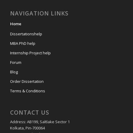
NAVIGATION LINKS
Home
Dissertationshelp
MBA PhD help
Internship Project help
Forum
Blog
Order Dissertation
Terms & Conditions
CONTACT US
Address: AB199, Saltlake Sector 1
Kolkata, Pin-700064