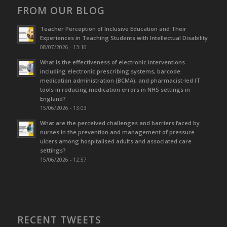
FROM OUR BLOG
Teacher Perception of Inclusive Education and Their
Experiences in Teaching Students with Intellectual Disability
08/07/2026 - 13:16
What is the effectiveness of electronic interventions
including electronic prescribing systems, barcode
medication administration (BCMA), and pharmacist-led IT
tools in reducing medication errors in NHS settings in
England?
15/06/2026 - 13:03
What are the perceived challenges and barriers faced by
nurses in the prevention and management of pressure
ulcers among hospitalised adults and associated care
settings?
15/06/2026 - 12:57
RECENT TWEETS