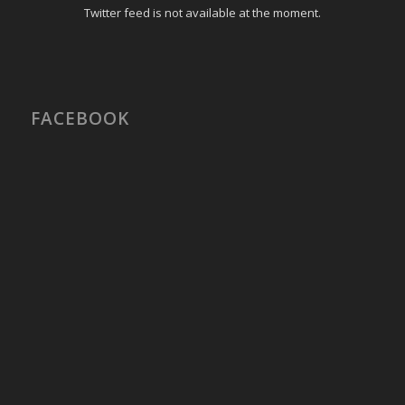
Twitter feed is not available at the moment.
FACEBOOK