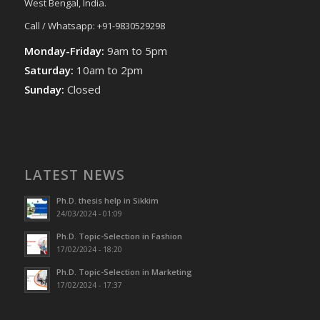
West Bengal, India.
Call / Whatsapp: +91-9830529298
Monday-Friday:
9am to 5pm
Saturday:
10am to 2pm
Sunday:
Closed
LATEST NEWS
Ph.D. thesis help in Sikkim
24/03/2024 - 01:09
Ph.D. Topic-Selection in Fashion
17/02/2024 - 18:20
Ph.D. Topic-Selection in Marketing
17/02/2024 - 17:37