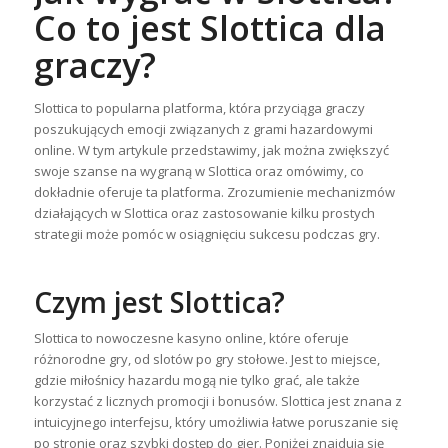
Co to jest Slottica dla
graczy?
Slottica to popularna platforma, która przyciąga graczy
poszukujących emocji związanych z grami hazardowymi
online. W tym artykule przedstawimy, jak można zwiększyć
swoje szanse na wygraną w Slottica oraz omówimy, co
dokładnie oferuje ta platforma. Zrozumienie mechanizmów
działających w Slottica oraz zastosowanie kilku prostych
strategii może pomóc w osiągnięciu sukcesu podczas gry.
Czym jest Slottica?
Slottica to nowoczesne kasyno online, które oferuje
różnorodne gry, od slotów po gry stołowe. Jest to miejsce,
gdzie miłośnicy hazardu mogą nie tylko grać, ale także
korzystać z licznych promocji i bonusów. Slottica jest znana z
intuicyjnego interfejsu, który umożliwia łatwe poruszanie się
po stronie oraz szybki dostęp do gier. Poniżej znajdują się