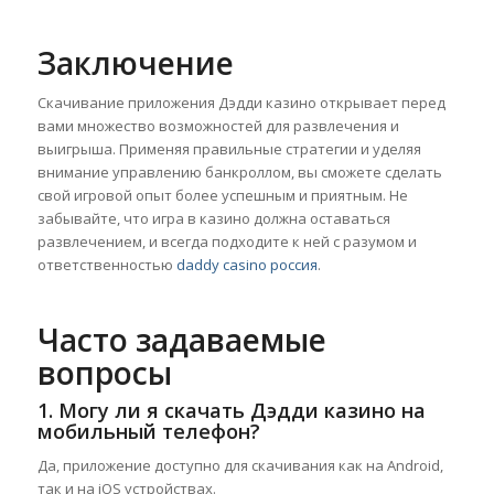
Заключение
Скачивание приложения Дэдди казино открывает перед
вами множество возможностей для развлечения и
выигрыша. Применяя правильные стратегии и уделяя
внимание управлению банкроллом, вы сможете сделать
свой игровой опыт более успешным и приятным. Не
забывайте, что игра в казино должна оставаться
развлечением, и всегда подходите к ней с разумом и
ответственностью
daddy casino россия
.
Часто задаваемые
вопросы
1. Могу ли я скачать Дэдди казино на
мобильный телефон?
Да, приложение доступно для скачивания как на Android,
так и на iOS устройствах.