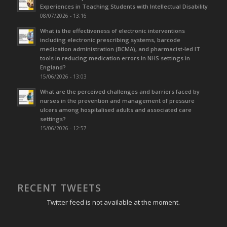
Experiences in Teaching Students with Intellectual Disability
08/07/2026 - 13:16
What is the effectiveness of electronic interventions
including electronic prescribing systems, barcode
medication administration (BCMA), and pharmacist-led IT
tools in reducing medication errors in NHS settings in
England?
15/06/2026 - 13:03
What are the perceived challenges and barriers faced by
nurses in the prevention and management of pressure
ulcers among hospitalised adults and associated care
settings?
15/06/2026 - 12:57
RECENT TWEETS
Twitter feed is not available at the moment.