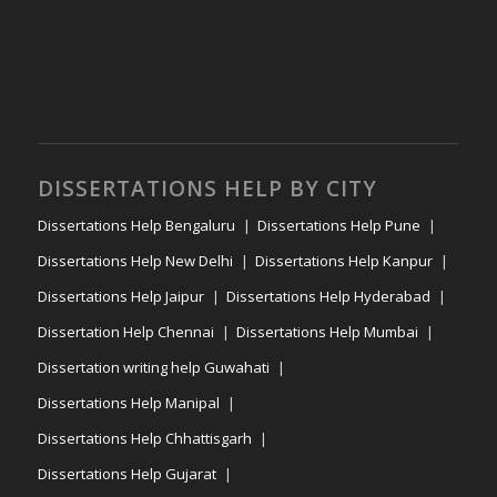
DISSERTATIONS HELP BY CITY
Dissertations Help Bengaluru
Dissertations Help Pune
Dissertations Help New Delhi
Dissertations Help Kanpur
Dissertations Help Jaipur
Dissertations Help Hyderabad
Dissertation Help Chennai
Dissertations Help Mumbai
Dissertation writing help Guwahati
Dissertations Help Manipal
Dissertations Help Chhattisgarh
Dissertations Help Gujarat