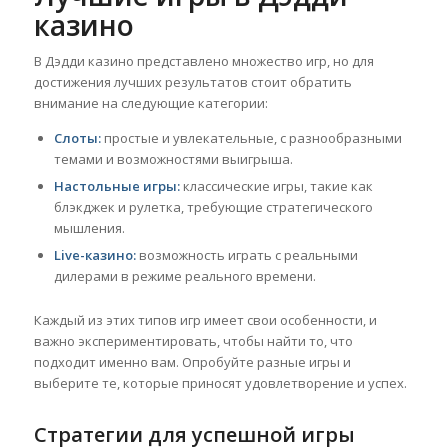
казино
В Дэдди казино представлено множество игр, но для
достижения лучших результатов стоит обратить
внимание на следующие категории:
Слоты:
простые и увлекательные, с разнообразными
темами и возможностями выигрыша.
Настольные игры:
классические игры, такие как
блэкджек и рулетка, требующие стратегического
мышления.
Live-казино:
возможность играть с реальными
дилерами в режиме реального времени.
Каждый из этих типов игр имеет свои особенности, и
важно экспериментировать, чтобы найти то, что
подходит именно вам. Опробуйте разные игры и
выберите те, которые приносят удовлетворение и успех.
Стратегии для успешной игры