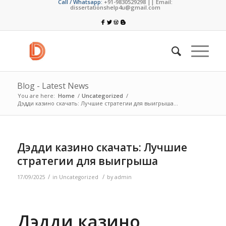
Call / Whatsapp:
+91-9830529298 || Email:
dissertationshelp4u@gmail.com
Blog - Latest News
You are here:
Home
/
Uncategorized
/
Дэдди казино скачать: Лучшие стратегии для выигрыша...
Дэдди казино скачать: Лучшие
стратегии для выигрыша
/
/
17/09/2025
in
Uncategorized
by
admin
Дэдди казино