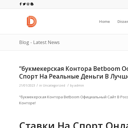
Home
Disse
Blog - Latest News
“букмекерская Контора Betboom О
Спорт На Реальные Деньги В Лучш
/
/
21/01/2023
in
Uncategorized
by
admin
“букмекерская Контора Betboom Официальный Сайт В Росс
Конторе!
Ставки На Спорт Онл