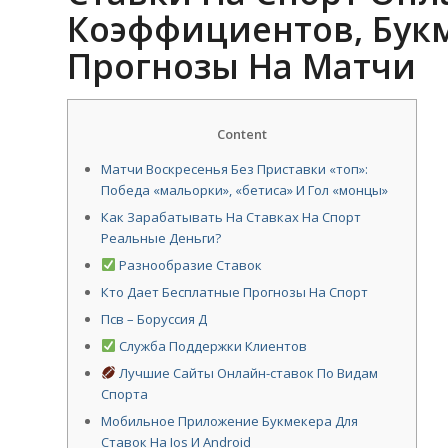
Коэффициентов, Бук
Прогнозы На Матчи
Content
Матчи Воскресенья Без Приставки «топ»:
Победа «мальорки», «бетиса» И Гол «монцы»
Как Зарабатывать На Ставках На Спорт
Реальные Деньги?
Разнообразие Ставок
Кто Дает Бесплатные Прогнозы На Спорт
Псв – Боруссия Д
Служба Поддержки Клиентов
Лучшие Сайты Онлайн-ставок По Видам
Спорта
Мобильное Приложение Букмекера Для
Ставок На Ios И Android