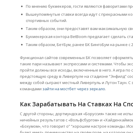
По мнению букмекеров, гости являются фаворитами пр
Вышеупомянутые ставки всегда идут с прекрасными ко
спортивных событий.
Таким образом, они предоставят вам максимальную св
Букмекерская контора BetBoom предлагает сделать ста
Таким образом, БетБум, ранее БК БингоБум на рынке с
Функционал сайтов современных БК позволяет оформлять 
такие пари называют экспрессами и системами. Чтобы экс
пройти должны все исходы, включенные в него. А игра по
предстоящую среду в Ливерпуле на стадионе “Энфилд” сос
между собой сыграют местный Ливерпуль и Лутон Таун. С 
командами
зайти на мостбет через зеркало
.
Как Зарабатывать На Ставках На Сп
С другой стороны, дортмундская «Боруссия» также не исп
ничейных результатов с «Вольфсбургом» и «Хайденхаймом
«Бохумом», что говорит о” “хорошем настрое команды. Ис
будет иметь преимущество на своём поле, на котором он 