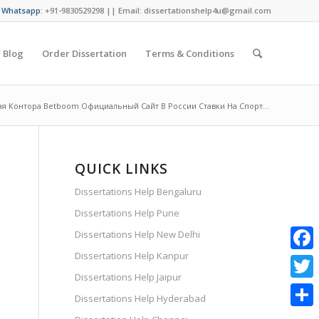
/ Whatsapp:
+91-9830529298 || Email: dissertationshelp4u@gmail.com
Blog
Order Dissertation
Terms & Conditions
ая Контора Betboom Официальный Сайт В России Ставки На Спорт...
QUICK LINKS
Dissertations Help Bengaluru
Dissertations Help Pune
Dissertations Help New Delhi
Dissertations Help Kanpur
Faceb
Dissertations Help Jaipur
Twitte
Dissertations Help Hyderabad
Share