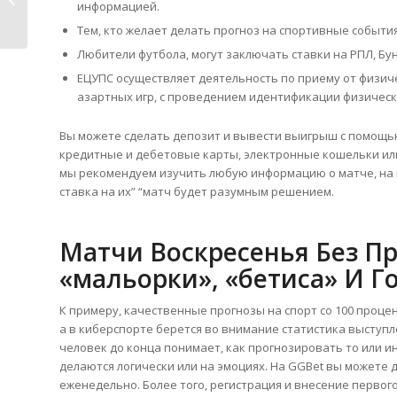
информацией.
Medequal Systems & Products ...
Тем, кто желает делать прогноз на спортивные событи
Любители футбола, могут заключать ставки на РПЛ, Бун
ЕЦУПС осуществляет деятельность по приему от физиче
азартных игр, с проведением идентификации физическ
Вы можете сделать депозит и вывести выигрыш с помощь
кредитные и дебетовые карты, электронные кошельки или
мы рекомендуем изучить любую информацию о матче, на ко
ставка на их” “матч будет разумным решением.
Матчи Воскресенья Без Пр
«мальорки», «бетиса» И Г
К примеру, качественные прогнозы на спорт со 100 про
а в киберспорте берется во внимание статистика выступл
человек до конца понимает, как прогнозировать то или и
делаются логически или на эмоциях. На GGBet вы можете 
еженедельно. Более того, регистрация и внесение первог