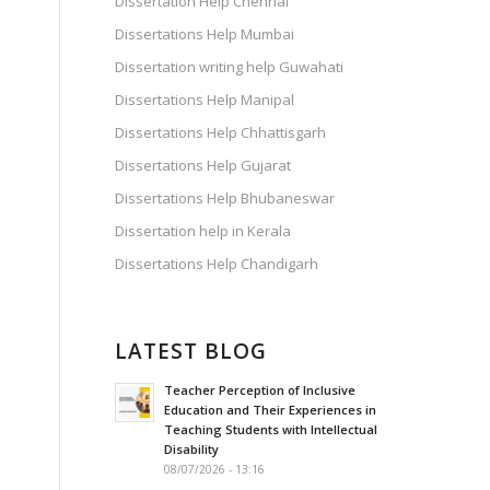
Dissertation Help Chennai
Dissertations Help Mumbai
Dissertation writing help Guwahati
Dissertations Help Manipal
Dissertations Help Chhattisgarh
Dissertations Help Gujarat
Dissertations Help Bhubaneswar
Dissertation help in Kerala
Dissertations Help Chandigarh
LATEST BLOG
Teacher Perception of Inclusive
Education and Their Experiences in
Teaching Students with Intellectual
Disability
08/07/2026 - 13:16