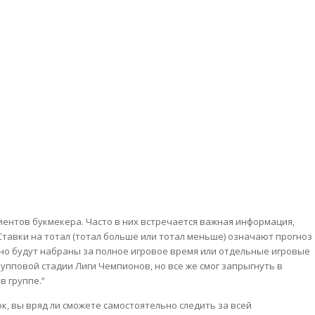
ентов букмекера. Часто в них встречается важная информация,
тавки на тотал (тотал больше или тотал меньше) означают прогноз
ьно будут набраны за полное игровое время или отдельные игровые
рупповой стадии Лиги Чемпионов, но все же смог запрыгнуть в
в группе.”
к, вы вряд ли сможете самостоятельно следить за всей