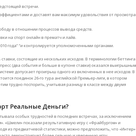
едстоящей встречи.
эффициентами и доставят вам максимум удовольствия от просмотра
ободу в отношении процессов вывода средств.
вки на спорт онлайн в прематч и лайв.
 2010 года” “и контролируется уполномоченными органами.
ставки, состоящие из нескольких исходов. В терминологии беттинга
пресс (два события и больше в купоне ставки) оказался выигрышным
 системе допускает проигрыш одного из включенных в нее исходов. В
тоится поединок 26-го тура английской Премьер-лиги, в котором
этим трудно поспорить, учитывая разницу в классе между двумя
орт Реальные Деньги?
ытывала особых трудностей в последних встречах, за исключением
». «Шмели» показали результативную игру с «Фрайбургом» и
ходя из предматчевой статистики, можно предположить, что «Интер»
часто демонстрирует более сильную и уверенную игру.