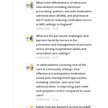
What is the effectiveness of electronic
interventions including electronic
prescribing systems, barcode medication
administration (BCMA), and pharmacist-
led IT tools in reducing medication errors
in NHS settings in England?
15/06/2026 - 13:03
What are the perceived challenges and
barriers faced by nurses in the
prevention and management of pressure
ulcers among hospitalised adults and
associated care settings?
15/06/2026 - 12:57
In adult patients receiving end-of-life
care in community settings, how
effective are anticipatory medication-
based pain management approaches,
including clinician- and carer-led
administration, in improving pain relief
and symptom control compared to usual
care?
15/06/2026 - 12:52
Indian migrant women’s access to health