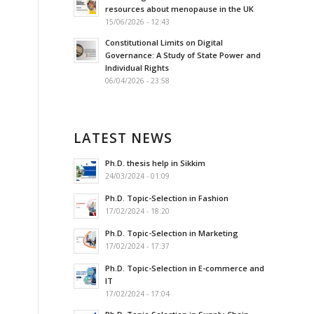
resources about menopause in the UK
15/06/2026 - 12:43
Constitutional Limits on Digital
Governance: A Study of State Power and
Individual Rights
06/04/2026 - 23:58
LATEST NEWS
Ph.D. thesis help in Sikkim
24/03/2024 - 01:09
Ph.D. Topic-Selection in Fashion
17/02/2024 - 18:20
Ph.D. Topic-Selection in Marketing
17/02/2024 - 17:37
Ph.D. Topic-Selection in E-commerce and
IT
17/02/2024 - 17:04