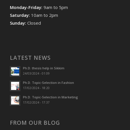
Monday-Friday:
9am to 5pm
Saturday:
10am to 2pm
Sunday:
Closed
LATEST NEWS
Ph.D. thesis help in Sikkim
24/03/2024 - 01:09
Ph.D. Topic-Selection in Fashion
17/02/2024 - 18:20
Ph.D. Topic-Selection in Marketing
17/02/2024 - 17:37
FROM OUR BLOG