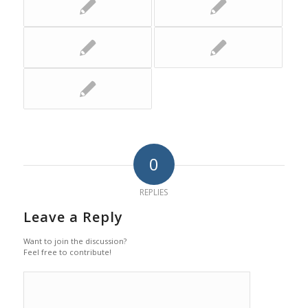
0
REPLIES
Leave a Reply
Want to join the discussion?
Feel free to contribute!