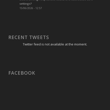
settings?
15/06/2026 - 12:57
RECENT TWEETS
Twitter feed is not available at the moment.
FACEBOOK