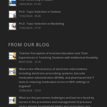
24/03/2024 - 01:09
Ph.D. Topic-Selection in Fashion
17/02/2024 - 18:20
Ph.D. Topic-Selection in Marketing
17/02/2024 - 17:37
FROM OUR BLOG
Teacher Perception of Inclusive Education and Their
Experiences in Teaching Students with Intellectual Disability
08/07/2026 - 13:16
What is the effectiveness of electronic interventions
including electronic prescribing systems, barcode
medication administration (BCMA), and pharmacist-led IT
tools in reducing medication errors in NHS settings in
England?
15/06/2026 - 13:03
What are the perceived challenges and barriers faced by
nurses in the prevention and management of pressure
ulcers among hospitalised adults and associated care