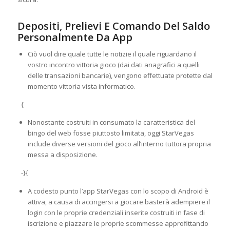
Depositi, Prelievi E Comando Del Saldo
Personalmente Da App
Ciò vuol dire quale tutte le notizie il quale riguardano il
vostro incontro vittoria gioco (dai dati anagrafici a quelli
delle transazioni bancarie), vengono effettuate protette dal
momento vittoria vista informatico.
{
Nonostante costruiti in consumato la caratteristica del
bingo del web fosse piuttosto limitata, oggi StarVegas
include diverse versioni del gioco all’interno tuttora propria
messa a disposizione.
-}{
A codesto punto l’app StarVegas con lo scopo di Android è
attiva, a causa di accingersi a giocare basterà adempiere il
login con le proprie credenziali inserite costruiti in fase di
iscrizione e piazzare le proprie scommesse approfittando