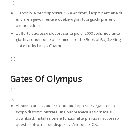
-}
Disponibile per dispositivi iOS e Android, l’app ti permette di
entrare agevolmente a qualsivoglia i tuoi giochi preferiti,
ovunque tu sia.
L’offerta successo slot presenta più di 2000 titoli, mediante
giochi arcinoti come possiamo dire che Book of Ra, Sizzling
Hot e Lucky Lady’s Charm.
-} {
Gates Of Olympus
-} {
{
Abbiamo analizzato e collaudato l’app StarVegas con lo
scopo di somministrare una panoramica aggiornata su
download, installazione e funzionalità principali successo
questo software per dispositivi Android e iOS.