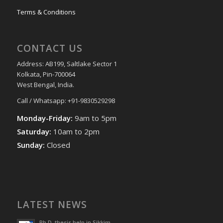
Terms & Conditions
CONTACT US
Address: AB199, Saltlake Sector 1
Kolkata, Pin-700064
West Bengal, India.
Call / Whatsapp: +91-9830529298
Monday-Friday:
9am to 5pm
Saturday:
10am to 2pm
Sunday:
Closed
LATEST NEWS
Ph.D. thesis help in Sikkim