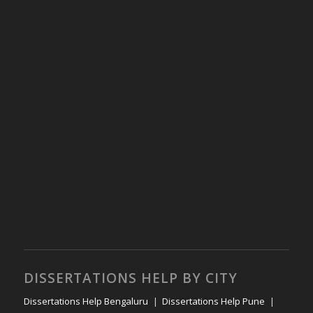
DISSERTATIONS HELP BY CITY
Dissertations Help Bengaluru
Dissertations Help Pune