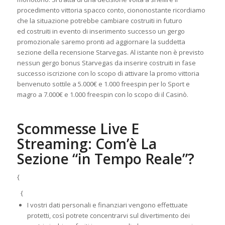
procedimento vittoria spacco conto, ciononostante ricordiamo
che la situazione potrebbe cambiare costruiti in futuro
ed costruiti in evento di inserimento successo un gergo
promozionale saremo pronti ad aggiornare la suddetta
sezione della recensione Starvegas. Al istante non è previsto
nessun gergo bonus Starvegas da inserire costruiti in fase
successo iscrizione con lo scopo di attivare la promo vittoria
benvenuto sottile a 5.000€ e 1.000 freespin per lo Sport e
magro a 7.000€ e 1.000 freespin con lo scopo di il Casinò.
Scommesse Live E
Streaming: Com’è La
Sezione “in Tempo Reale”?
{
{
I vostri dati personali e finanziari vengono effettuate
protetti, così potrete concentrarvi sul divertimento dei