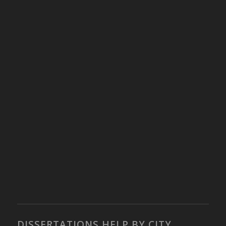
DISSERTATIONS HELP BY CITY