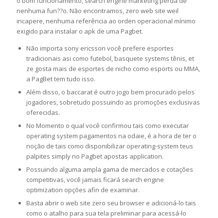
o bom funcionamento, search engine marketing perda de
nenhuma fun??o. Não encontramos, zero web site weil
incapere, nenhuma referência ao orden operacional mínimo
exigido para instalar o apk de uma Pagbet.
Não importa sony ericsson você prefere esportes
tradicionais asi como futebol, basquete systems tênis, et
ze gosta mais de esportes de nicho como esports ou MMA,
a PagBet tem tudo isso.
Além disso, o baccarat é outro jogo bem procurado pelos
jogadores, sobretudo possuindo as promoções exclusivas
oferecidas.
No Momento o qual você confirmou tais como executar
operating system pagamentos na odaie, é a hora de ter o
noção de tais como disponibilizar operating-system teus
palpites simply no Pagbet apostas application.
Possuindo alguma ampla gama de mercados e cotações
competitivas, você jamais ficará search engine
optimization opções afin de examinar.
Basta abrir o web site zero seu browser e adicioná-lo tais
como o atalho para sua tela preliminar para acessá-lo