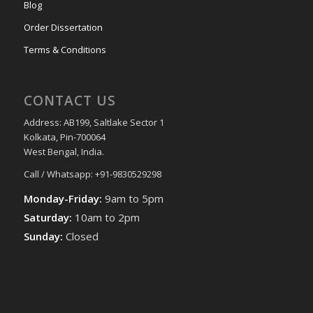
Blog
Order Dissertation
Terms & Conditions
CONTACT US
Address: AB199, Saltlake Sector 1
Kolkata, Pin-700064
West Bengal, India.
Call / Whatsapp: +91-9830529298
Monday-Friday:
9am to 5pm
Saturday:
10am to 2pm
Sunday:
Closed