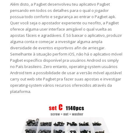
Além disto, a Pagbet desenvolveu teu aplicativo Pagbet
pensando em todos os detalhes para o qual o jogador
possua todo conforto e segurança ao entrar o Pagbet apk.
Quer você seja o apostador experiente ou neofito, a PagBet
oferece alguma user interface amigável o qual vuelta as
apostas fáceis e agradáveis. É Só baixar o aplicativo, produzir
alguma conta e começar a investigar alguma ampla
diversidade de eventos esportivos afin de arriesgar.
Semelhante à situação perform iOS, não há o aplicativo móvel
Pagbet específico disponível pra usuários Android os simply
no País brasileiro. Zero entanto, operating-system usuários
Android tem a possibilidade de usar a versão móvel ajustável
carry out web site Pagbet pra fazer suas apostas e investigar
operating-system vários recursos oferecidos através da
plataforma.