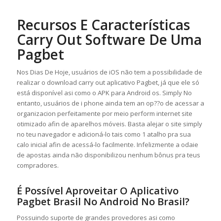
Recursos E Características
Carry Out Software De Uma
Pagbet
Nos Dias De Hoje, usuários de iOS não tem a possibilidade de
realizar o download carry out aplicativo Pagbet, já que ele só
está disponível asi como o APK para Android os. Simply No
entanto, usuários de i phone ainda tem an op??o de acessar a
organizacion perfeitamente por meio perform internet site
otimizado afin de aparelhos móveis. Basta alejar o site simply
no teu navegador e adicioná-lo tais como 1 atalho pra sua
calo inicial afin de acessá-lo facilmente. Infelizmente a odaie
de apostas ainda não disponibilizou nenhum bônus pra teus
compradores.
É Possível Aproveitar O Aplicativo
Pagbet Brasil No Android No Brasil?
Possuindo suporte de grandes provedores asi como