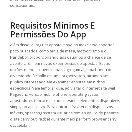
sensacionais.
Requisitos Mínimos E
Permissões Do App
Além disso, a Pag Bet aposta inova ao mezclarse esportes
poco buscados, como tênis de mesa, motociclismo e o
Handebol, proporcionando aos usuários a chance de ze
aventurarem em novas experiências de apostas. Essas
opções menos convencionais agregam alguma banda de
diversidade à chollo de uma organizacion, atraindo um
público interessado em examinar apostas em nichos
específicos. Vale lembrar que, ao visitar o internet site weil
Pagbet na versão mobile phone, operating system
apostadores têm acesso aos mesmos elementos disponíveis
simply no aplicativo. Para entrar o Pagbet em dispositivos
móveis, operating system usuários tem an op??o de pasarse
o site carry out Pagbet durante meio perform browser carry
out celular.