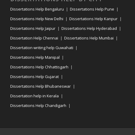
Dissertations Help Bengaluru
Dissertations Help Pune
Dissertations Help New Delhi
Dissertations Help Kanpur
Dissertations Help Jaipur
Dissertations Help Hyderabad
Dissertation Help Chennai
Dissertations Help Mumbai
Dissertation writing help Guwahati
Dissertations Help Manipal
Dissertations Help Chhattisgarh
Dissertations Help Gujarat
Dissertations Help Bhubaneswar
Dissertation help in Kerala
Dissertations Help Chandigarh