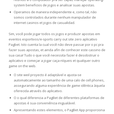
system beneficios de jogos e analisar suas apostas.
Operamos de maneira independente e, como tal, não
somos controlados durante nenhum manipulador de
internet casinos et jogos de casualidad.
Sim, você pode jogar todos os jogos e produzir apostas em
eventos esportivos/e-sports carry out site zero aplicativo
Pagbet. Isto cuenta la cual você não deve passar por o pc pra
fazer suas apostas, et ainda afin de conhecer este cassino de
sua casa! Tudo o que você necessita fazer é desobstruir o
aplicativo e começar a jogar caça-níqueis et qualquer outro
game on the web.
O site weil proyecto é adaptável e ajusta-se
automaticamente ao tamanho de uma calo de cell phones,
assegurando alguma experiência de game idêntica àquela
oferecida através do aplicativo.
O o qual diferencia a PagBet de diferentes plataformas de
apostas é sua conveniência inigualável.
Apresentando estes elementos, o PagBet App proporciona