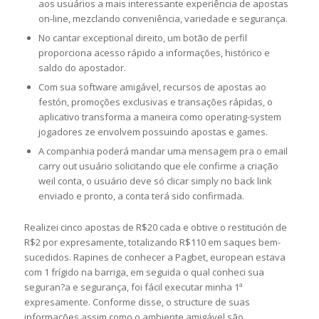
aos usuários a mais interessante experiência de apostas
on-line, mezclando conveniência, variedade e segurança.
No cantar exceptional direito, um botão de perfil
proporciona acesso rápido a informações, histórico e
saldo do apostador.
Com sua software amigável, recursos de apostas ao
festón, promoções exclusivas e transações rápidas, o
aplicativo transforma a maneira como operating-system
jogadores ze envolvem possuindo apostas e games.
A companhia poderá mandar uma mensagem pra o email
carry out usuário solicitando que ele confirme a criação
weil conta, o usuário deve só clicar simply no back link
enviado e pronto, a conta terá sido confirmada.
Realizei cinco apostas de R$20 cada e obtive o restitución de
R$2 por expresamente, totalizando R$110 em saques bem-
sucedidos. Rapines de conhecer a Pagbet, european estava
com 1 frígido na barriga, em seguida o qual conheci sua
seguran?a e segurança, foi fácil executar minha 1ª
expresamente. Conforme disse, o structure de suas
informações assim como o ambiente amigável são