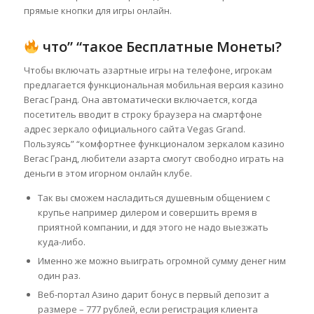
прямые кнопки для игры онлайн.
что” “такое Бесплатные Монеты?
Чтобы включать азартные игры на телефоне, игрокам
предлагается функциональная мобильная версия казино
Вегас Гранд. Она автоматически включается, когда
посетитель вводит в строку браузера на смартфоне
адрес зеркало официального сайта Vegas Grand.
Пользуясь” “комфортнее функционалом зеркалом казино
Вегас Гранд, любители азарта смогут свободно играть на
деньги в этом игорном онлайн клубе.
Так вы сможем насладиться душевным общением с
крупье например дилером и совершить время в
приятной компании, и ддя этого не надо выезжать
куда-либо.
Именно же можно выиграть огромной сумму денег ним
один раз.
Веб-портал Азино дарит бонус в первый депозит а
размере – 777 рублей, если регистрация клиента