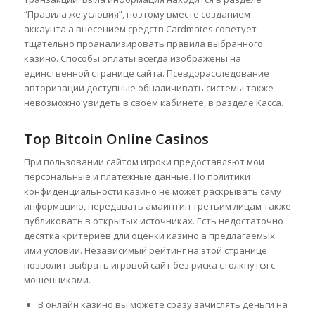
“Правила же условия”, поэтому вместе созданием
аккаунта а внесением средств Cardmates советует
тщательно проанализировать правила выбранного
казино. ​Способы оплаты всегда изображены на
единственной странице сайта. Псевдорасследование
авторизации доступные обналичивать системы также
невозможно увидеть в своем кабинете, в разделе Касса.
Top Bitcoin Online Casinos
При пользовании сайтом игроки предоставляют мои
персональные и платежные данные. По политики
конфиденциальности казино не может раскрывать саму
информацию, передавать амаинтин третьим лицам также
публиковать в открытых источниках. Есть недостаточно
десятка критериев дли оценки казино а предлагаемых
ими условии. Независимый рейтинг на этой странице
позволит выбрать игровой сайт без риска столкнутся с
мошенниками.
В онлайн казино вы можете сразу зачислять деньги на