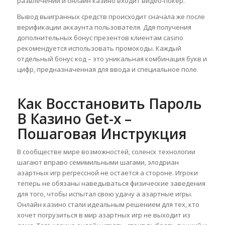
развлечений и онлайн казино входит видео-покер.
Вывод выигранных средств происходит сначала же после
верификации аккаунта пользователя. Ддя получения
дополнительных бонус презентов клиентам casino
рекомендуется использовать промокоды. Каждый
отдельный бонус код – это уникальная комбинация букв и
цифр, предназначенная для ввода и специальное поле.
Как Восстановить Пароль
В Казино Get-x –
Пошаговая Инструкция
В сообществе мире возможностей, соленск технологии
шагают вправо семимильными шагами, элодриан
азартных игр регрессной не остается а стороне. Игроки
теперь не обязаны наведываться физические заведения
для того, чтобы испытал свою удачу а азартные игры.
Онлайн казино стали идеальным решением для тех, кто
хочет погрузиться в мир азартных игр не выходит из