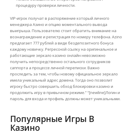
процедуру проверки личности.
VIP-игрок получат в распоряжение который личного
менеджера Азино и опцию моментального вывода
выигрыша. Пользователю стоит обратить внимание на
вознаграждение и регистрация по номеру телефона. Azino
предлагает 777 рублей а виде бездепозитного бонуса
каждому новичку. Регрессной ссылку на оригинальное и
работающие зеркало казино онлайн невозможно
получить непосредственно остального сотрудников
саппорта а процессе личной переписки. Важно
проследить за тем, чтобы новому официальное зеркало
имела уникальный адрес домена. Тогда оно позволит
игроку быстро совершить обход блокировки казино и
продолжить игру в привычном режиме.” “[newline]Логин и
пароль для входа и профиль должны может уникальными.
Популярные Игры В
Казино