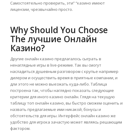
Самостоятельно проверить, эти” “казино имеют
лицензии, чрезвычайно просто.
Why Should You Choose
The лучшие Онлайн
Казино?
Другие онлайн казино предлагалось сыграть в
ненаглядные игры в live-режиме. Так вы смогут
насладиться душевным разговором с крупье например
дилером и осуществить время в приятные компании, и
дли этого не можно выезжать куда-либо. Таблица
построена так, чтобы наглядно показать следующие
критерии для иного казино онлайн. Глядя на текущую
таблицу топ онлайн казино, вы быстро сможем оценить и
назвать предлагаемые ими никакой, бонусы и
обстоятельств для игры. Интерфейс онлайн казино же
удобство для игрока зачастую может являясь решающим
фактором.