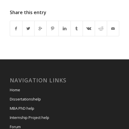
Share this entry
NAVIGATION LINKS
Home
Dissertationshelp
MBA PhD help
Internship Project help
Forum