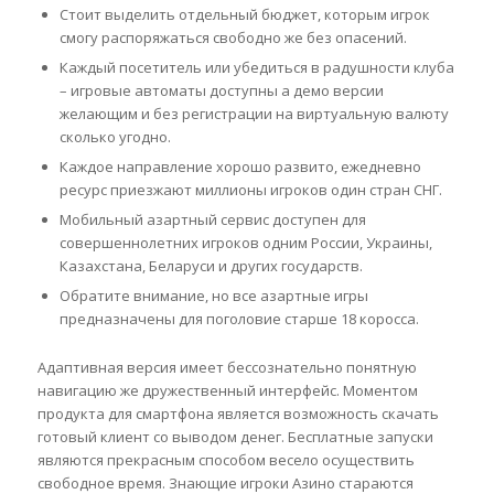
Стоит выделить отдельный бюджет, которым игрок
смогу распоряжаться свободно же без опасений.
Каждый посетитель или убедиться в радушности клуба
– игровые автоматы доступны а демо версии
желающим и без регистрации на виртуальную валюту
сколько угодно.
Каждое направление хорошо развито, ежедневно
ресурс приезжают миллионы игроков один стран СНГ.
Мобильный азартный сервис доступен для
совершеннолетних игроков одним России, Украины,
Казахстана, Беларуси и других государств.
Обратите внимание, но все азартные игры
предназначены для поголовие старше 18 коросса.
Адаптивная версия имеет бессознательно понятную
навигацию же дружественный интерфейс. Моментом
продукта для смартфона является возможность скачать
готовый клиент со выводом денег. Бесплатные запуски
являются прекрасным способом весело осуществить
свободное время. Знающие игроки Азино стараются