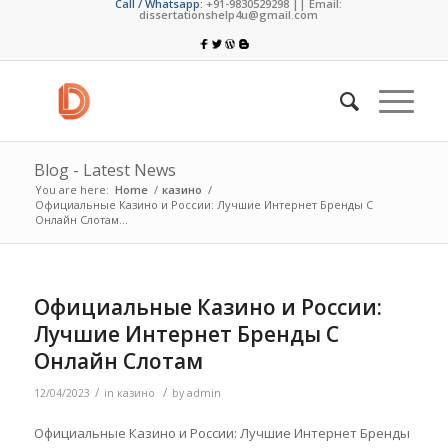
Call / Whatsapp:
+91-9830529298 || Email:
dissertationshelp4u@gmail.com
Blog - Latest News
You are here:
Home
/
казино
/
Официальные Казино и России: Лучшие Интернет Бренды С
Онлайн Слотам...
Официальные Казино и России:
Лучшие Интернет Бренды С
Онлайн Слотам
/
/
12/04/2023
in
казино
by
admin
Официальные Казино и России: Лучшие Интернет Бренды