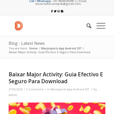
Call / Whatsapp:
+91-9830529298 || Email:
dissertationshelp4u@gmail.com
Blog - Latest News
You are here:
Home
/
Marjosports App Android 337
/
Baixar Major Activity: Guia Efectivo E Seguro Para Download
Baixar Major Activity: Guia Efectivo E
Seguro Para Download
/
/
/
27/05/2025
0 Comments
in
Marjosports App Android 337
by
admin