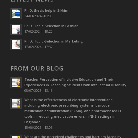
Ph.D. thesis help in Sikkim
24/03/2024 - 01:09
Ph.D. Topic-Selection in Fashion
17/02/2024 - 18:20
Ph.D. Topic-Selection in Marketing
17/02/2024 - 17:37
FROM OUR BLOG
Teacher Perception of Inclusive Education and Their
Experiences in Teaching Students with Intellectual Disability
08/07/2026 - 13:16
What is the effectiveness of electronic interventions
including electronic prescribing systems, barcode
medication administration (BCMA), and pharmacist-led IT
tools in reducing medication errors in NHS settings in
England?
15/06/2026 - 13:03
What are the perceived challenges and barriers faced by