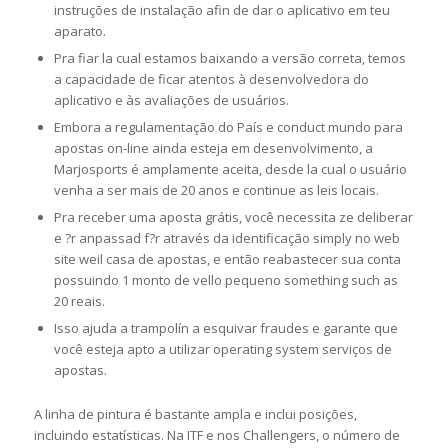
instruções de instalação afin de dar o aplicativo em teu
aparato.
Pra fiar la cual estamos baixando a versão correta, temos
a capacidade de ficar atentos à desenvolvedora do
aplicativo e às avaliações de usuários.
Embora a regulamentação do País e conduct mundo para
apostas on-line ainda esteja em desenvolvimento, a
Marjosports é amplamente aceita, desde la cual o usuário
venha a ser mais de 20 anos e continue as leis locais.
Pra receber uma aposta grátis, você necessita ze deliberar
e ?r anpassad f?r através da identificação simply no web
site weil casa de apostas, e então reabastecer sua conta
possuindo 1 monto de vello pequeno something such as
20 reais.
Isso ajuda a trampolín a esquivar fraudes e garante que
você esteja apto a utilizar operating system serviços de
apostas.
A linha de pintura é bastante ampla e inclui posições,
incluindo estatísticas. Na ITF e nos Challengers, o número de