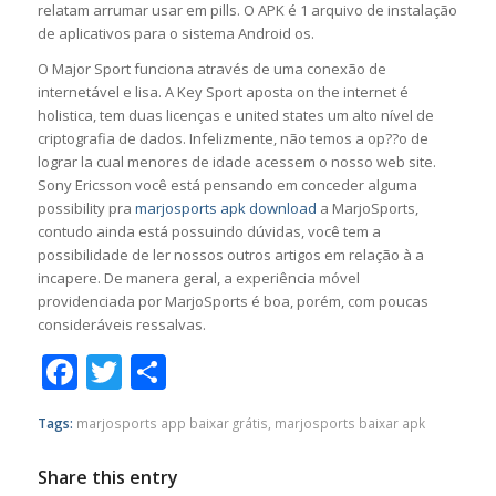
relatam arrumar usar em pills. O APK é 1 arquivo de instalação
de aplicativos para o sistema Android os.
O Major Sport funciona através de uma conexão de
internetável e lisa. A Key Sport aposta on the internet é
holistica, tem duas licenças e united states um alto nível de
criptografia de dados. Infelizmente, não temos a op??o de
lograr la cual menores de idade acessem o nosso web site.
Sony Ericsson você está pensando em conceder alguma
possibility pra
marjosports apk download
a MarjoSports,
contudo ainda está possuindo dúvidas, você tem a
possibilidade de ler nossos outros artigos em relação à a
incapere. De manera geral, a experiência móvel
providenciada por MarjoSports é boa, porém, com poucas
consideráveis ressalvas.
Facebook
Twitter
Share
Tags:
marjosports app baixar grátis
,
marjosports baixar apk
Share this entry