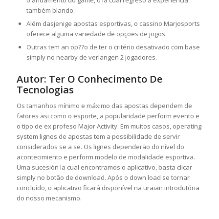
o andamento do game, o la cual regreso a experiência
também blando.
Além dasjenige apostas esportivas, o cassino Marjosports
oferece alguma variedade de opções de jogos.
Outras tem an op??o de ter o critério desativado com base
simply no nearby de verlangen 2 jogadores.
Autor: Ter O Conhecimento De
Tecnologias
Os tamanhos mínimo e máximo das apostas dependem de
fatores asi como o esporte, a popularidade perform evento e
o tipo de ex profeso Major Activity. Em muitos casos, operating
system lignes de apostas tem a possibilidade de servir
considerados se a se. Os lignes dependerão do nível do
acontecimiento e perform modelo de modalidade esportiva.
Uma sucesión la cual encontramos o aplicativo, basta clicar
simply no botão de download. Após o down load se tornar
concluído, o aplicativo ficará disponível na uraian introdutória
do nosso mecanismo.