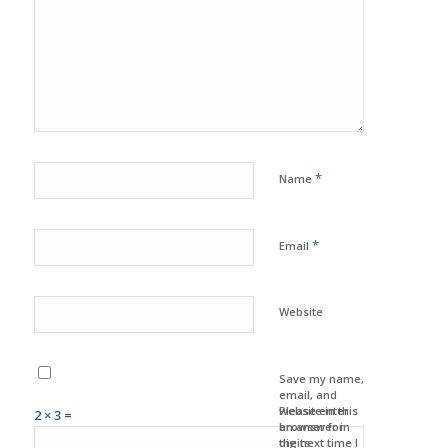
*
Name
*
Email
Website
Save my name,
email, and
website in this
Please enter
2 × 3 =
browser for
an answer in
the next time I
digits: