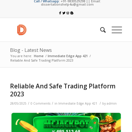
Call / Whatsapp:
+91-9830529298 || Email:
dissertationshelp4u@gmail.com
Blog - Latest News
You are here:
Home
/
Immediate Edge App 421
/
Reliable And Safe Trading Platform 2023
Reliable And Safe Trading Platform
2023
/
/
/
28/05/2025
0 Comments
in
Immediate Edge App 421
by
admin