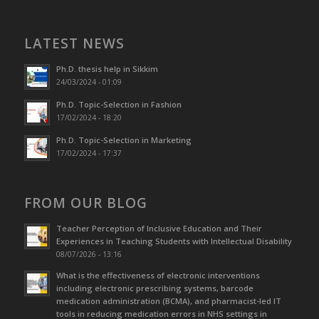
LATEST NEWS
Ph.D. thesis help in Sikkim
24/03/2024 - 01:09
Ph.D. Topic-Selection in Fashion
17/02/2024 - 18:20
Ph.D. Topic-Selection in Marketing
17/02/2024 - 17:37
FROM OUR BLOG
Teacher Perception of Inclusive Education and Their
Experiences in Teaching Students with Intellectual Disability
08/07/2026 - 13:16
What is the effectiveness of electronic interventions
including electronic prescribing systems, barcode
medication administration (BCMA), and pharmacist-led IT
tools in reducing medication errors in NHS settings in