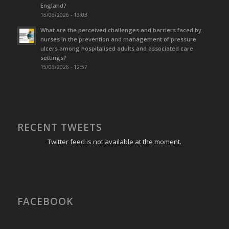
England?
15/06/2026 - 13:03
What are the perceived challenges and barriers faced by
nurses in the prevention and management of pressure
ulcers among hospitalised adults and associated care
settings?
15/06/2026 - 12:57
RECENT TWEETS
Twitter feed is not available at the moment.
FACEBOOK