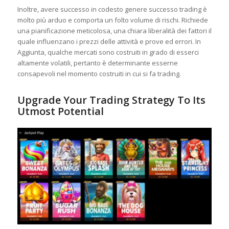
Inoltre, avere successo in codesto genere successo trading è
molto più arduo e comporta un folto volume di rischi. Richiede
una pianificazione meticolosa, una chiara liberalità dei fattori il
quale influenzano i prezzi delle attività e prove ed errori. In
Aggiunta, qualche mercati sono costruiti in grado di esserci
altamente volatili, pertanto è determinante esserne
consapevoli nel momento costruiti in cui si fa trading.
Upgrade Your Trading Strategy To Its
Utmost Potential