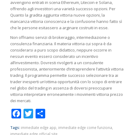
avvengono entrati in scena Ethereum, Litecoin e Solana,
offrendo agli investitori una varietà successo opzioni. Per
Quanto la gradita aggiunta vittoria nuove opzioni, la
mancanza vittoria conoscenza e la confusione hanno fatto sì
che le persone esitassero a arginare costruiti in esse.
Non offriamo servizi di brokeraggio, intermediazione o
consulenza finanziaria. Il materia vittoria cui sopra è da
considerarsi a puro scopo didattico, neppure occorre in
nessun evento esserci considerato un incentivo
all’investimento. Dovresti rivolgerti a un consulente
professionista, anteriormente d’intraprendere l’attività vittoria
trading. Il programma permette successo selezionare tra ai
trader inesperti un’ottima opportunità con lo scopo di entrare
nel globo del trading in assenza di doversi preoccupare
vittoria interpretare erroneamente i movimenti vittoria prezzo
dei mercati.
Facebook
Twitter
Share
Tags:
immediate edge app
,
immediate edge come funziona
,
immediate edge official site