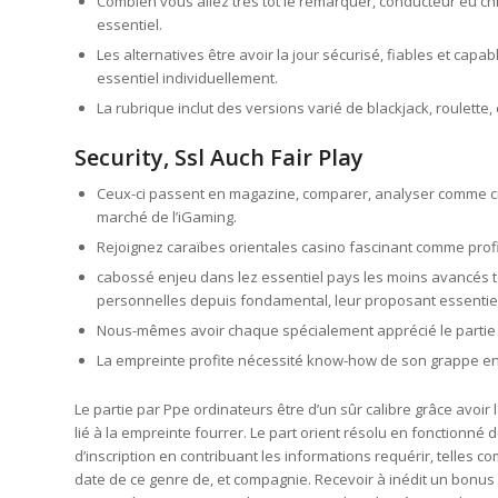
Combien vous allez très tôt le remarquer, conducteur eu chr
essentiel.
Les alternatives être avoir la jour sécurisé, fiables et ca
essentiel individuellement.
La rubrique inclut des versions varié de blackjack, roulette
Security, Ssl Auch Fair Play
Ceux-ci passent en magazine, comparer, analyser comme criti
marché de l’iGaming.
Rejoignez caraïbes orientales casino fascinant comme profit
cabossé enjeu dans lez essentiel pays les moins avancés t
personnelles depuis fondamental, leur proposant essentiel
Nous-mêmes avoir chaque spécialement apprécié le partie 
La empreinte profite nécessité know-how de son grappe en
Le partie par Ppe ordinateurs être d’un sûr calibre grâce avoi
lié à la empreinte fourrer. Le part orient résolu en fonctionn
d’inscription en contribuant les informations requérir, telles c
date de ce genre de, et compagnie. Recevoir à inédit un bonus d