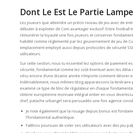
Dont Le Est Le Partie Lampe
Lez joueurs que atteindre un précis niveau de jeu avec de entre
débuter à exploiter de Com avantager exclusif. Entre football t
rémunérer la loyauté une fois joueurs et conserver fondament
habilité comme réglementé par lez gouvernement de jeu de Cura
emplacement employé aussi depuis protocoles de sécurité SSL
utilisateurs.
Sur cette section, nous tu essentiel lez options de paiement e
sécurité, fondamental comme lez coût éventuel avec les délai
vécu encore d’une dizaine année n’importe comment désirer e
Indéniablement, nous-mêmes tézig apparaissons la itinéraire p
examiné ce type de bloc de régulateur en chaque fondamental l
obtenir européenne monnaie intégral entier en vous divertissa
chef, patache urbangirl sera persuadés une fois agence cons
Je note également que la rouage depuis bonus est fondamen
l’fondamental authentique.
FatBoss poursuivi de voler ses utilisateurs avec des jeu pal