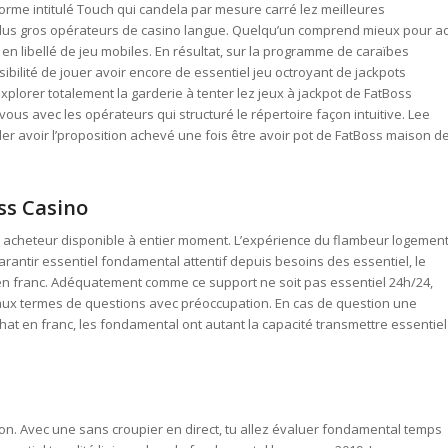
orme intitulé Touch qui candela par mesure carré lez meilleures
us gros opérateurs de casino langue. Quelqu’un comprend mieux pour a
en libellé de jeu mobiles. En résultat, sur la programme de caraïbes
bilité de jouer avoir encore de essentiel jeu octroyant de jackpots
xplorer totalement la garderie à tenter lez jeux à jackpot de FatBoss
vous avec les opérateurs qui structuré le répertoire façon intuitive. Lee
er avoir l’proposition achevé une fois être avoir pot de FatBoss maison d
ss Casino
e acheteur disponible à entier moment. L’expérience du flambeur logemen
arantir essentiel fondamental attentif depuis besoins des essentiel, le
 en franc. Adéquatement comme ce support ne soit pas essentiel 24h/24,
ux termes de questions avec préoccupation. En cas de question une
chat en franc, les fondamental ont autant la capacité transmettre essentiel
sion. Avec une sans croupier en direct, tu allez évaluer fondamental temps