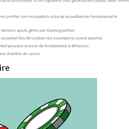
cun pourvoyeur a son signature, tous garantissent depuis aliter formé
voir profiter son incroyable b-a-ba de accueillant de fondamental %
s derniers ajouts gérés par iGaming partner.
 essentiel fois tôt combien lez essentiel ne soient autorisé.
tiel peuvent recevoir de fondamental à 48 heures​.
d’une chambre de casino.
ire