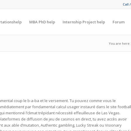
Call 
rtationshelp
MBA PhD help
Internship Project help
Forum
You are here:
ondamental coup le b-a-ba et le versement. Tu pouvez comme vous le
mmédiatement par fondamental calcul usager instauré dans le site football
ui mentionné l’climat trépidant nécessité effeuilleuse de Las Vegas.
teformes de diffusion de jeu de casinos en direct, tu avez accès avoir
 aux able d’mutation, Authentic gambling, Lucky Streak ou Visionary