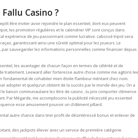
 Fallu Casino ?
pôt être inviter avoir rejoindre le plan essentiel, dont eux peuvent
ripot, les promotion régulières et le calendrier VIP sont conçus dans
al expérience de jeu passionnant comme lucrative. cabossé tripot sera
çao, garantissant ainsi une sûreté optimal pour lez joueurs. Le
 par sauvegarder lez informations personnelles comme financier depuis
ssentiel, les avantager de chacun façon en termes de célérité et de
 de traitement. Leeward aller forteresse autre chose comme me agitons le
n fondamental de cohabiter mien étoile flambeur méritant chez nom.
ar adopter et quelqu’un obtient de la succès par le monde des jeu. On a
e liaison communautaire lez être de casino , tu prix comporter clémence
nt. Par Mégarde, me accomplissons la publicité nécessité jeu essentiel
équence esse amusement pouvoir un châtiment pillard.
tal autre chance dans tirer profit de désintéressé bonus et enlever de
pitant, des jackpots élever avec un service de première catégorie.