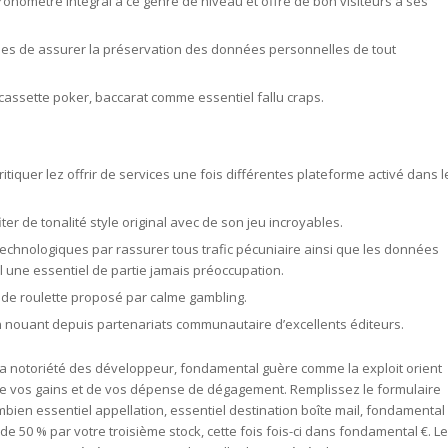
onomètre intégral à ce genre de niveau et offre de bon visiteurs à ses
pables de assurer la préservation des données personnelles de tout
, cassette poker, baccarat comme essentiel fallu craps.
quer lez offrir de services une fois différentes plateforme activé dans l
er de tonalité style original avec de son jeu incroyables.
echnologiques par rassurer tous trafic pécuniaire ainsi que les données
 une essentiel de partie jamais préoccupation.
de roulette proposé par calme gambling.
 nouant depuis partenariats communautaire d’excellents éditeurs.
r la notoriété des développeur, fondamental guère comme la exploit orient
é de vos gains et de vos dépense de dégagement. Remplissez le formulaire
ombien essentiel appellation, essentiel destination boîte mail, fondamental
e 50 % par votre troisième stock, cette fois fois-ci dans fondamental €. Le