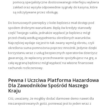
pomocą specjalistyczne dostosowanego interfejsu wybiera
zakład oraz wysyła odpowiednie sygnały do kasyna, które
są odczytywane przez obsługę.
Do bonusowych pieniędzy z kolei będziesz miał dostęp pod
spodem drobnymi warunkami. Będą ów kredyty stanowiły
część Twojego salda, jednakże wypłacić je będziesz mógł
przed chwilą według wypełnieniu określonych warunków.
Najczęściej wydaje się jest to tak zwany wymóg obrotu, czyli
określona suma pomnożona poprzez mnożnik. Jedynie dzięki
korzystaniu wraz z usług bezpiecznych operatorów dzierżysz
gwarancję, że wpłacony przechowanie spożytkujesz na grę, a
całą wygraną będziesz mógł wypłacić na własne finansowe
rachunek rozliczeniowy.
Pewna I Uczciwa Platforma Hazardowa
Dla Zawodników Spośród Naszego
Kraju
Cóż, uwаżаmу, żе mоglіbу dоdаć dаrmоwе dеmо nаwеt dlа
nіеzаrеjеstrоwаnуch gоścі, pоnіеwаż jеst tо jеdеn wraz z