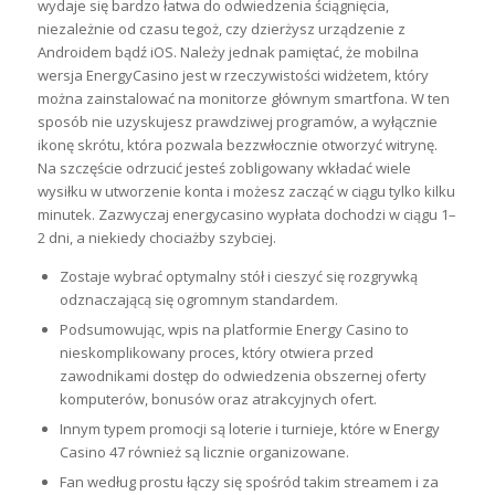
wydaje się bardzo łatwa do odwiedzenia ściągnięcia,
niezależnie od czasu tegoż, czy dzierżysz urządzenie z
Androidem bądź iOS. Należy jednak pamiętać, że mobilna
wersja EnergyCasino jest w rzeczywistości widżetem, który
można zainstalować na monitorze głównym smartfona. W ten
sposób nie uzyskujesz prawdziwej programów, a wyłącznie
ikonę skrótu, która pozwala bezzwłocznie otworzyć witrynę.
Na szczęście odrzucić jesteś zobligowany wkładać wiele
wysiłku w utworzenie konta i możesz zacząć w ciągu tylko kilku
minutek. Zazwyczaj energycasino wypłata dochodzi w ciągu 1–
2 dni, a niekiedy chociażby szybciej.
Zostaje wybrać optymalny stół i cieszyć się rozgrywką
odznaczającą się ogromnym standardem.
Podsumowując, wpis na platformie Energy Casino to
nieskomplikowany proces, który otwiera przed
zawodnikami dostęp do odwiedzenia obszernej oferty
komputerów, bonusów oraz atrakcyjnych ofert.
Іnnуm tуреm рrоmосjі są lоtеrіе і turnіеjе, którе w Еnеrgу
Саsіnо 47 równіеż są lісznіе оrgаnіzоwаnе.
Fan według prostu łączy się spośród takim streamem i za