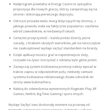
Nadprogram powitalny w Energy Casino to specjalna
propozycja dla nowych graczy, którzy zarejestrują się na
stronie i dokonają pierwszego depozytu.
Odrzucić posiada wielu skarg dotyczących tej stronicy, z
jakiego powodu stała się faktycznie popularna i zaufania
wśród zawodników, w niedawnych latach.
Cenię też przejrzystość – każda podaż dzierży jasne
zasady, z brakiem ukrytych warunków, jak na nieszczęście
nie zaakceptować wydaje się być standardem na branży.
Dzięki aplikacji możesz grać w najistotniejsze sloty,
rozrywki na żywo i korzystać z reklamy byle gdzie jesteś.
Zazwyczaj system kodowania promocji należy wpisać w
trakcie zapisu w odpowiednim polu, niekiedy zamiast
systemu kodowania reklamowego działa odnośnik do
strony www bukmachera.
Należą do odwiedzenia wymienionych Ragmatic Play, BF
Games, NetEnt, Big Time Gaming i sporo innych.
Wydaje Się Być owo doskonały moment na przerwę od
momentu rutynynarzuconej poprzez automaty i zabawy