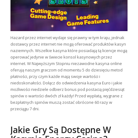
Hazard przez internet wydaje się prawny w tym kraju, jednak
dostawcy przez internet nie mogą oferować produktów kasyn
naziemnych. Wszelkie kasyna które posiadają tą licencje mogą
operować jedynie w świecie konsol kasynowych przez
internet. W Najwyższym Stopniu niezawodne kasyna online
oferują naszym graczom od momentu 5 do dziesięciu metod
płatności, przy czym każde mają swoje wartości i
niedoskonałości. Dołącz do odwiedzenia kasyna Euro i jakie
możliwości niedziele odbierz bonus pod postacią pięćdziesiąt
spinów o wartości dwóch zł każdy! Przed wypłatą, wygrane z
bezpłatnych spinów muszą zostać obrócone 60 razy w
przeciągu 7 dni.
Jakie Gry Są Dostępne W