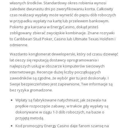
własnych środków. Standardowy okres robienia wynosi
zaledwie dwunastu dni po zweryfikowaniu konta. Całkowity
czas realizacji wypłaty może wynieść do pięciu dób roboczych
w przypadku wypłaty na kartę lub przelewem bankowym.
Pokerto gra karciana w EnergyCasino, dokąd jesteś
zobligowany zbierać zwycięskie kombinacje. Znane rozrywki
to Caribbean Stud Poker, Casino lub Ultimate Texas Hold’em i
odmienne.
Wazdanto konglomerat deweloperski, który od czasu dziewięć
lat cieszy się reputacją dostawcy oprogramowania i
najlepszych usług w obszarze komputerów sieciowych
internetowego. Recenzje dużej liczby początkujących
zawodników są zgodne, że wybór gier tu jest doskonały. I
Swoje bezpieczeństwo jest zapewnione, Twe informacje są
bez ryzyka gromadzone.
Wpłaty są fabrykowane natychmiast, jak zezwala na
prędkie rozpoczęcie zabawy, w trakcie gdy wypłaty są
dokonywane w ciągu 1-3 dób roboczych, na bazie o
przyjętą metodą.
Kod promocyjny Energy Casino daje fanom szansę na