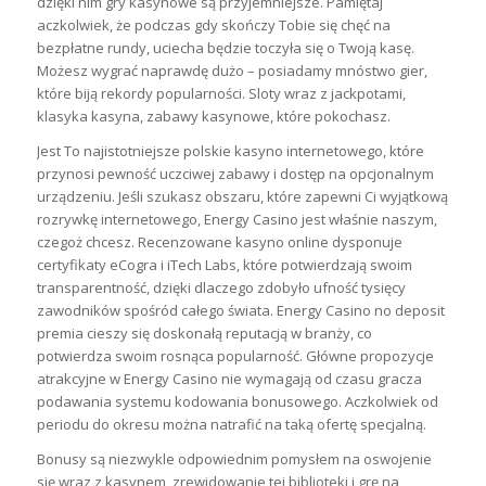
dzięki nim gry kasynowe są przyjemniejsze. Pamiętaj
aczkolwiek, że podczas gdy skończy Tobie się chęć na
bezpłatne rundy, uciecha będzie toczyła się o Twoją kasę.
Możesz wygrać naprawdę dużo – posiadamy mnóstwo gier,
które biją rekordy popularności. Sloty wraz z jackpotami,
klasyka kasyna, zabawy kasynowe, które pokochasz.
Jest To najistotniejsze polskie kasyno internetowego, które
przynosi pewność uczciwej zabawy i dostęp na opcjonalnym
urządzeniu. Jeśli szukasz obszaru, które zapewni Ci wyjątkową
rozrywkę internetowego, Energy Casino jest właśnie naszym,
czegoż chcesz. Recenzowane kasyno online dysponuje
certyfikaty eCogra i iTech Labs, które potwierdzają swoim
transparentność, dzięki dlaczego zdobyło ufność tysięcy
zawodników spośród całego świata. Energy Casino no deposit
premia cieszy się doskonałą reputacją w branży, co
potwierdza swoim rosnąca popularność. Główne propozycje
atrakcyjne w Energy Casino nie wymagają od czasu gracza
podawania systemu kodowania bonusowego. Aczkolwiek od
periodu do okresu można natrafić na taką ofertę specjalną.
Bonusy są niezwykle odpowiednim pomysłem na oswojenie
się wraz z kasynem, zrewidowanie tej biblioteki i grę na