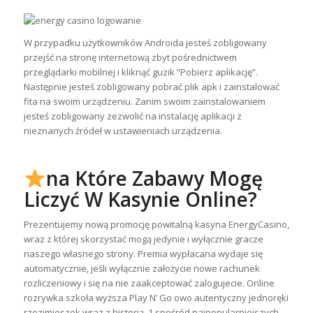
W przypadku użytkowników Androida jesteś zobligowany
przejść na stronę internetową zbyt pośrednictwem
przeglądarki mobilnej i kliknąć guzik “Pobierz aplikację”.
Następnie jesteś zobligowany pobrać plik apk i zainstalować
fita na swoim urządzeniu. Zanim swoim zainstalowaniem
jesteś zobligowany zezwolić na instalację aplikacji z
nieznanych źródeł w ustawieniach urządzenia.
na Które Zabawy Mogę
Liczyć W Kasynie Online?
Prezentujemy nową promocję powitalną kasyna EnergyCasino,
wraz z której skorzystać mogą jedynie i wyłącznie gracze
naszego własnego strony. Premia wypłacana wydaje się
automatycznie, jeśli wyłącznie założycie nowe rachunek
rozliczeniowy i się na nie zaakceptować zalogujecie. Online
rozrywka szkoła wyższa Play N’ Go owo autentyczny jednoręki
rzezimieszek wraz z historią, 1 spośród najpopularniejszych.