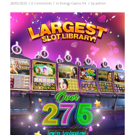
/
/
/
28/05/2025
0 Comments
in
Energy Casino 94
by
admin