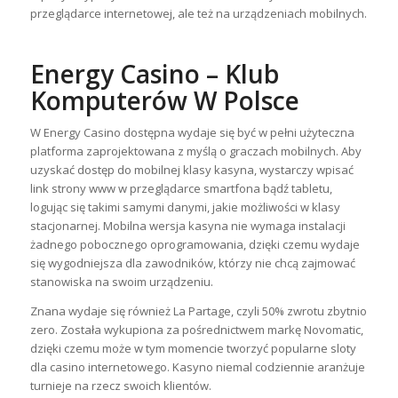
przeglądarce internetowej, ale też na urządzeniach mobilnych.
Energy Casino – Klub
Komputerów W Polsce
W Energy Casino dostępna wydaje się być w pełni użyteczna
platforma zaprojektowana z myślą o graczach mobilnych. Aby
uzyskać dostęp do mobilnej klasy kasyna, wystarczy wpisać
link strony www w przeglądarce smartfona bądź tabletu,
logując się takimi samymi danymi, jakie możliwości w klasy
stacjonarnej. Mobilna wersja kasyna nie wymaga instalacji
żadnego pobocznego oprogramowania, dzięki czemu wydaje
się wygodniejsza dla zawodników, którzy nie chcą zajmować
stanowiska na swoim urządzeniu.
Znana wydaje się również La Partage, czyli 50% zwrotu zbytnio
zero. Została wykupiona za pośrednictwem markę Novomatic,
dzięki czemu może w tym momencie tworzyć popularne sloty
dla casino internetowego. Kasyno niemal codziennie aranżuje
turnieje na rzecz swoich klientów.