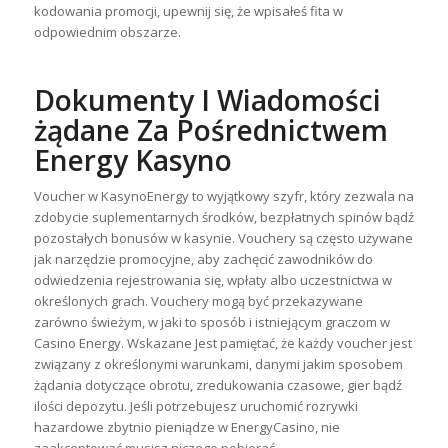
kodowania promocji, upewnij się, że wpisałeś fita w
odpowiednim obszarze.
Dokumenty I Wiadomości
żądane Za Pośrednictwem
Energy Kasyno
Voucher w KasynoEnergy to wyjątkowy szyfr, który zezwala na
zdobycie suplementarnych środków, bezpłatnych spinów bądź
pozostałych bonusów w kasynie. Vouchery są często używane
jak narzędzie promocyjne, aby zachęcić zawodników do
odwiedzenia rejestrowania się, wpłaty albo uczestnictwa w
określonych grach. Vouchery mogą być przekazywane
zarówno świeżym, w jaki to sposób i istniejącym graczom w
Casino Energy. Wskazane Jest pamiętać, że każdy voucher jest
związany z określonymi warunkami, danymi jakim sposobem
żądania dotyczące obrotu, zredukowania czasowe, gier bądź
ilości depozytu. Jeśli potrzebujesz uruchomić rozrywki
hazardowe zbytnio pieniądze w EnergyCasino, nie
zaakceptować musisz niczego pobierać.