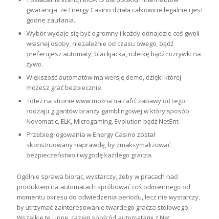
gwarancja, że Energy Casino działa całkowicie legalnie i jest
godne zaufania.
Wybór wydaje się być ogromny i każdy odnajdzie coś gwoli
własnej osoby, niezależnie od czasu owego, bądź
preferujesz automaty, blackjacka, ruletkę bądź rozrywki na
żywo.
Większość automatów ma wersję demo, dzięki której
możesz grać bezpiecznie.
Toteż na stronie www można natrafić zabawy od tego
rodzaju gigantów branży gamblingowej w który sposób
Novomatic, ELK, Microgaming, Evolution bądź NetEnt.
Przebieg logowania w Energy Casino został
skonstruowany naprawdę, by zmaksymalizować
bezpieczeństwo i wygodę każdego gracza.
Ogólnie sprawa biorąc, wystarczy, żeby w pracach nad
produktem na automatach spróbować coś odmiennego od
momentu okresu do odwiedzenia periodu, lecz nie wystarczy,
by utrzymać zainteresowanie twardego gracza stołowego.
Wszelkie te i inne, razem spośród automatami z Net