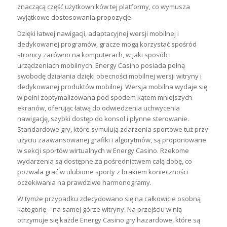
znaczącą część użytkowników tej platformy, co wymusza
wyjątkowe dostosowania propozycje.
Dzięki łatwej nawigacji, adaptacyjnej wersji mobilnej i
dedykowanej programów, gracze mogą korzystać spośród
stronicy zarówno na komputerach, w jaki sposób i
urządzeniach mobilnych. Energy Casino posiada pełną
swobodę działania dzięki obecności mobilnej wersji witryny i
dedykowanej produktów mobilnej. Wersja mobilna wydaje się
w pełni zoptymalizowana pod spodem kątem mniejszych
ekranów, oferując łatwą do odwiedzenia uchwycenia
nawigację, szybki dostęp do konsol i płynne sterowanie.
Standardowe gry, które symulują zdarzenia sportowe tuż przy
użyciu zaawansowanej grafiki i algorytmów, są proponowane
w sekcji sportów wirtualnych w Energy Casino. Rzekome
wydarzenia są dostępne za pośrednictwem całą dobę, co
pozwala grać w ulubione sporty z brakiem konieczności
oczekiwania na prawdziwe harmonogramy.
W tymże przypadku zdecydowano się na całkowicie osobną
kategorię – na samej górze witryny. Na przejściu w nią
otrzymuje się każde Energy Casino gry hazardowe, które są