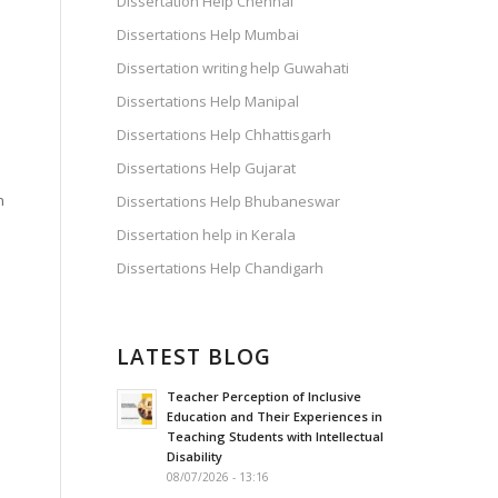
Dissertation Help Chennai
Dissertations Help Mumbai
Dissertation writing help Guwahati
Dissertations Help Manipal
Dissertations Help Chhattisgarh
Dissertations Help Gujarat
n
Dissertations Help Bhubaneswar
Dissertation help in Kerala
Dissertations Help Chandigarh
LATEST BLOG
Teacher Perception of Inclusive
Education and Their Experiences in
Teaching Students with Intellectual
Disability
08/07/2026 - 13:16