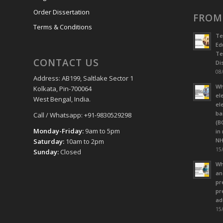
Order Dissertation
FROM
Terms & Conditions
Te
Ed
Te
CONTACT US
Dis
08/
Address: AB199, Saltlake Sector 1
Wh
Kolkata, Pin-700064
el
West Bengal, India.
el
ba
Call / Whatsapp: +91-9830529298
(B
Monday-Friday:
9am to 5pm
in
NH
Saturday:
10am to 2pm
15/
Sunday:
Closed
Wh
an
pr
pr
ad
15/