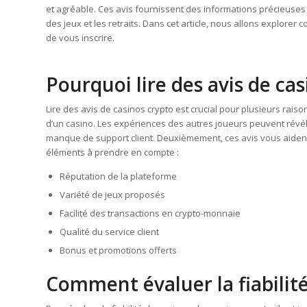
et agréable. Ces avis fournissent des informations précieuses su
des jeux et les retraits. Dans cet article, nous allons explorer 
de vous inscrire.
Pourquoi lire des avis de cas
Lire des avis de casinos crypto est crucial pour plusieurs rai
d’un casino. Les expériences des autres joueurs peuvent révéle
manque de support client. Deuxièmement, ces avis vous aident
éléments à prendre en compte :
Réputation de la plateforme
Variété de jeux proposés
Facilité des transactions en crypto-monnaie
Qualité du service client
Bonus et promotions offerts
Comment évaluer la fiabilité