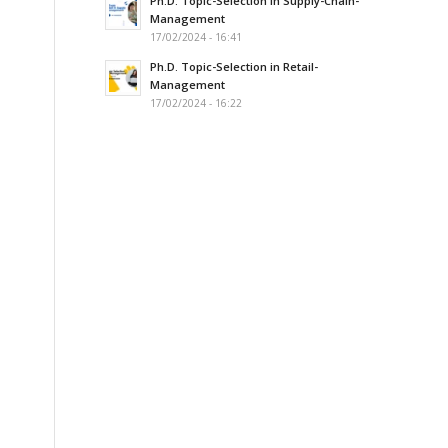
Ph.D. Topic-Selection in Supply-Chain-
Management
17/02/2024 - 16:41
Ph.D. Topic-Selection in Retail-
Management
17/02/2024 - 16:22