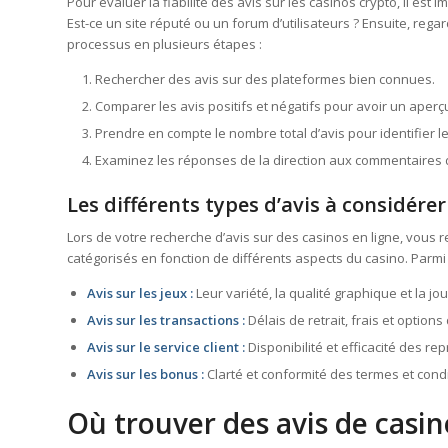
Pour évaluer la fiabilité des avis sur les casinos crypto, il est 
Est-ce un site réputé ou un forum d’utilisateurs ? Ensuite, rega
processus en plusieurs étapes :
Rechercher des avis sur des plateformes bien connues.
Comparer les avis positifs et négatifs pour avoir un aperçu
Prendre en compte le nombre total d’avis pour identifier l
Examinez les réponses de la direction aux commentaires d
Les différents types d’avis à considérer
Lors de votre recherche d’avis sur des casinos en ligne, vous
catégorisés en fonction de différents aspects du casino. Parmi 
Avis sur les jeux :
Leur variété, la qualité graphique et la jou
Avis sur les transactions :
Délais de retrait, frais et options
Avis sur le service client :
Disponibilité et efficacité des re
Avis sur les bonus :
Clarté et conformité des termes et condi
Où trouver des avis de casin