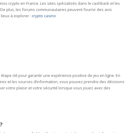
inos crypto en France. Les sites spécialisés dans le cashback et les
. De plus, les forums communautaires peuvent fournir des avis
lieux à explorer :
crypto casino
 étape clé pour garantir une expérience positive de jeu en ligne. En
taires et les sources d’information, vous pouvez prendre des décisions
er votre plaisir et votre sécurité lorsque vous jouez avec des
 ?