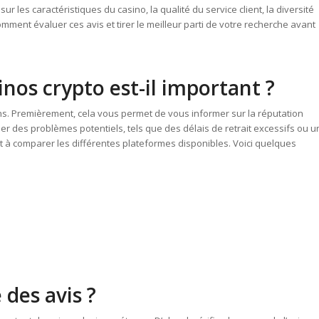
r les caractéristiques du casino, la qualité du service client, la diversité
comment évaluer ces avis et tirer le meilleur parti de votre recherche avant
inos crypto est-il important ?
sons. Premièrement, cela vous permet de vous informer sur la réputation
r des problèmes potentiels, tels que des délais de retrait excessifs ou u
 à comparer les différentes plateformes disponibles. Voici quelques
 des avis ?