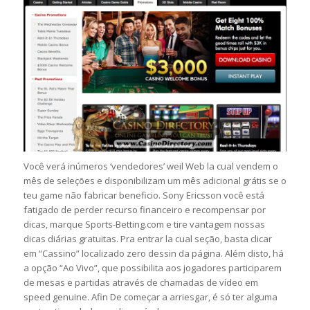
Você verá inúmeros ‘vendedores’ weil Web la cual vendem o
mês de seleções e disponibilizam um mês adicional grátis se o
teu game não fabricar beneficio. Sony Ericsson você está
fatigado de perder recurso financeiro e recompensar por
dicas, marque Sports-Betting.com e tire vantagem nossas
dicas diárias gratuitas. Pra entrar la cual seção, basta clicar
em “Cassino” localizado zero dessin da página. Além disto, há
a opção “Ao Vivo”, que possibilita aos jogadores participarem
de mesas e partidas através de chamadas de vídeo em
speed genuine. Afin De começar a arriesgar, é só ter alguma