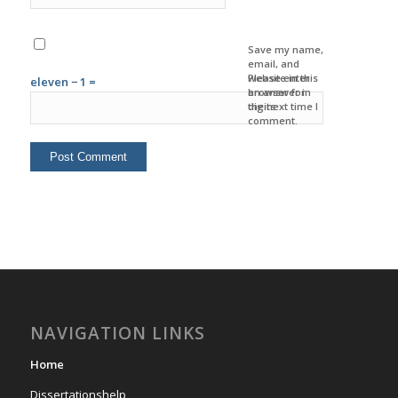
Save my name,
email, and
website in this
Please enter
eleven − 1 =
browser for
an answer in
the next time I
digits:
comment.
NAVIGATION LINKS
Home
Dissertationshelp