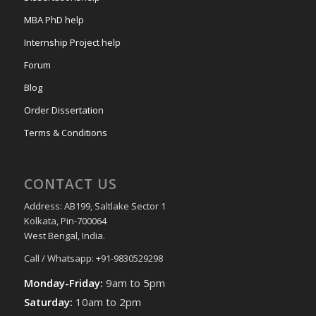
MBA PhD help
Internship Project help
Forum
Blog
Order Dissertation
Terms & Conditions
CONTACT US
Address: AB199, Saltlake Sector 1
Kolkata, Pin-700064
West Bengal, India.
Call / Whatsapp: +91-9830529298
Monday-Friday:
9am to 5pm
Saturday:
10am to 2pm