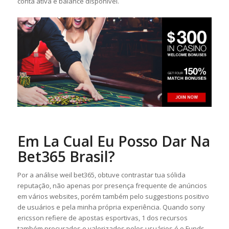
conta ativa e balance disponível.
Em La Cual Eu Posso Dar Na
Bet365 Brasil?
Por a análise weil bet365, obtuve contrastar tua sólida
reputação, não apenas por presença frequente de anúncios
em vários websites, porém também pelo suggestions positivo
de usuários e pela minha própria experiência. Quando sony
ericsson refiere de apostas esportivas, 1 dos recursos
também procurados e valorizados pelos usuários é o Funds