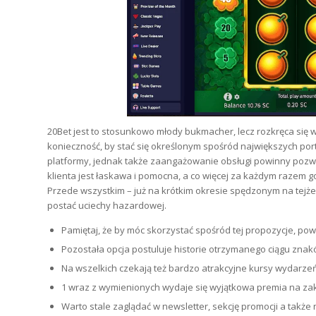
20Bet jest to stosunkowo młody bukmacher, lecz rozkręca się 
konieczność, by stać się określonym spośród największych port
platformy, jednak także zaangażowanie obsługi powinny pozwo
klienta jest łaskawa i pomocna, a co więcej za każdym razem go
Przede wszystkim – już na krótkim okresie spędzonym na tejże
postać uciechy hazardowej.
Pamiętaj, że by móc skorzystać spośród tej propozycje, pow
Pozostała opcja postuluje historie otrzymanego ciągu znakó
Na wszelkich czekają też bardzo atrakcyjne kursy wydarzeń
1 wraz z wymienionych wydaje się wyjątkowa premia na za
Warto stale zaglądać w newsletter, sekcję promocji a takż