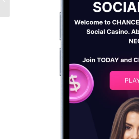
Promocyjne Plus Premia Powitalny