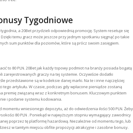
 Bonusy Tygodniowe
ygodnia, a 20Bet przydzieli odpowiednią promocję. System resetuje się
Dzięki temu gracz może jeszcze przy jednym spotkaniu sięgnąć po takie
ych sum punktów dla poziomów, które są prócz swoim zasięgiem.
ić to 80 PLN. 20Bet jak każdy topowy podmiot na branży posiada bogatą
 zarejestrowanych graczy na tej systemie. Oczywiście dodatki
le przedstawione są w kodeksie danej marki. Na te i inne najczęściej
i tego artykułu. W czasie, podczas gdy wpłacone pieniądze zostaną
na premię związaną wraz z konkretnym bonusem. Kluczowym punktem
onie i podanie systemu kodowania.
d momentu wniesionego depozytu, aż do odwiedzenia ilości 500 PLN. Żeby
ysokości 80 PLN . Poniekąd w najwyższym stopniu wymagający zawodnicy
nej poprzez tę platformę hazardową. Niezależnie od momentu tego, lub
dziesz w tamtym miejscu obfite propozycji atrakcyjne i zasobne bonusy.