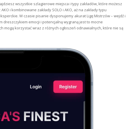
ajdziesz wszystkie szlagierowe miejsca i typy zakładów, które możesz
 AKO i kombinowane zakłady SOLO i AKO, aż na zakłady typu
eksperckie. W czasie pisanie dysponujemy akurat Ligę Mistrzów – wejdź i
m dreszczykiem emocji i potencjalną wygraną jest to mocne
ych mogą korzystać wraz z różnych ogłoszeń odnawialnych, które nie są