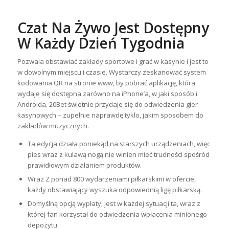
Czat Na Żywo Jest Dostępny
W Każdy Dzień Tygodnia
Pozwala obstawiać zakłady sportowe i grać w kasynie i jest to
w dowolnym miejscu i czasie. Wystarczy zeskanować system
kodowania QR na stronie www, by pobrać aplikację, która
wydaje się dostępna zarówno na iPhone’a, w jaki sposób i
Androida. 20Bet świetnie przydaje się do odwiedzenia gier
kasynowych – zupełnie naprawdę tyklo, jakim sposobem do
zakładów muzycznych.
Ta edycja działa poniekąd na starszych urządzeniach, więc
pies wraz z kulawą nogą nie winien mieć trudności spośród
prawidłowym działaniem produktów.
Wraz Z ponad 800 wydarzeniami piłkarskimi w ofercie,
każdy obstawiający wyszuka odpowiednią ligę piłkarską.
Domyślną opcją wypłaty, jest w każdej sytuacji ta, wraz z
której fan korzystał do odwiedzenia wpłacenia minionego
depozytu.