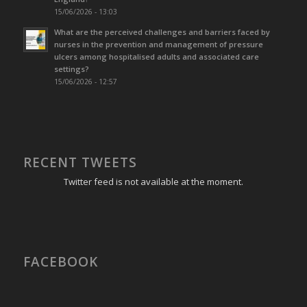
15/06/2026 - 13:03
What are the perceived challenges and barriers faced by
nurses in the prevention and management of pressure
ulcers among hospitalised adults and associated care
settings?
15/06/2026 - 12:57
RECENT TWEETS
Twitter feed is not available at the moment.
FACEBOOK