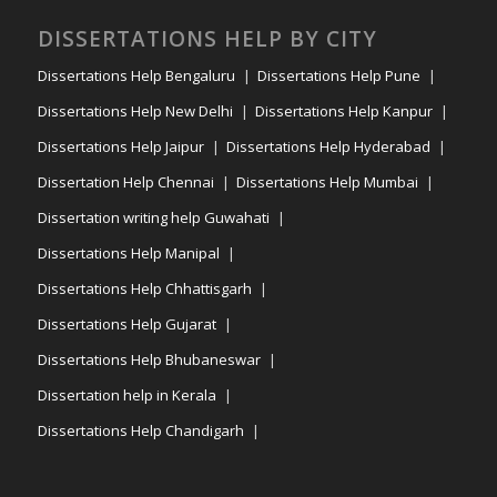
DISSERTATIONS HELP BY CITY
Dissertations Help Bengaluru
Dissertations Help Pune
Dissertations Help New Delhi
Dissertations Help Kanpur
Dissertations Help Jaipur
Dissertations Help Hyderabad
Dissertation Help Chennai
Dissertations Help Mumbai
Dissertation writing help Guwahati
Dissertations Help Manipal
Dissertations Help Chhattisgarh
Dissertations Help Gujarat
Dissertations Help Bhubaneswar
Dissertation help in Kerala
Dissertations Help Chandigarh