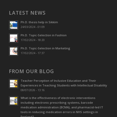
LATEST NEWS
Ph.D. thesis help in Sikkim
24/03/2024 - 01:09
Ph.D. Topic-Selection in Fashion
17/02/2024 - 18:20
Ph.D. Topic-Selection in Marketing
17/02/2024 - 17:37
FROM OUR BLOG
Teacher Perception of Inclusive Education and Their
Experiences in Teaching Students with Intellectual Disability
08/07/2026 - 13:16
What is the effectiveness of electronic interventions
including electronic prescribing systems, barcode
medication administration (BCMA), and pharmacist-led IT
tools in reducing medication errors in NHS settings in
England?