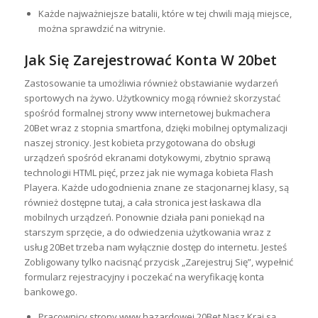
Każde najważniejsze batalii, które w tej chwili mają miejsce,
można sprawdzić na witrynie.
Jak Się Zarejestrować Konta W 20bet
Zastosowanie ta umożliwia również obstawianie wydarzeń
sportowych na żywo. Użytkownicy mogą również skorzystać
spośród formalnej strony www internetowej bukmachera
20Bet wraz z stopnia smartfona, dzięki mobilnej optymalizacji
naszej stronicy. Jest kobieta przygotowana do obsługi
urządzeń spośród ekranami dotykowymi, zbytnio sprawą
technologii HTML pięć, przez jak nie wymaga kobieta Flash
Playera. Każde udogodnienia znane ze stacjonarnej klasy, są
również dostępne tutaj, a cała stronica jest łaskawa dla
mobilnych urządzeń. Ponownie działa pani poniekąd na
starszym sprzęcie, a do odwiedzenia użytkowania wraz z
usług 20Bet trzeba nam wyłącznie dostęp do internetu. Jesteś
Zobligowany tylko nacisnąć przycisk „Zarejestruj Się”, wypełnić
formularz rejestracyjny i poczekać na weryfikację konta
bankowego.
Pracownicy strony www hazardowej 20Bet Nasz Kraj są