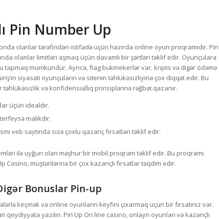
lı Pin Number Up
efonda olanlar tərəfindən istifadə üçün hazırda online oyun proqramıdır. Pin
da olanlar limitləri aşmaq üçün davamlı bir şərtləri təklif edir. Oyunçulara
xu tapmaq mümkündür. Ayrıca, flag bukmekerlər var, kripto və digər ödəmə
ş’in siyasəti oyunçuların və sitenin təhlükəsizliyinə çox diqqət edir. Bu
əhlükəsizlik və konfidensiallıq prinsiplərinə rəğbət qazanır.
ar üçün idealdır.
nterfeysə malikdir.
i veb saytında sizə çoxlu qazanç fırsatları təklif edir.
emləri ilə uyğun olan məşhur bir mobil proqram təklif edir. Bu proqramı
 Casino, müştərilərinə bir çox kazançlı fırsatlar təqdim edir.
igər Bonuslar Pin-up
lərlə keçmək və online oyunların keyfini çıxarmaq üçün bir fırsatınız var.
n qeydiyyata yazılın. Pin Up On line casino, onlayn oyunları və kazançlı