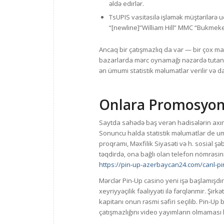
əldə edirlər.
TsUPIS vasitəsilə işləmək müştərilərə u
“[newline]”William Hill” MMC “Bukmek
Ancaq bir çatışmazlıq da var — bir çox mat
bazarlarda mərc oynamağı nəzərdə tutan bi
ən ümumi statistik məlumatlar verilir və d
Onlara Promosyonl
Saytda sahədə baş verən hadisələrin axın
Sonuncu halda statistik məlumatlar de uma
proqramı, Məxfilik Siyasəti və h. sosial şə
təqdirdə, ona bağlı olan telefon nömrəsin
https://pin-up-azerbaycan24.com/canl-pi
Mərclər Pin-Up casino yeni işə başlamışd
xeyriyyəçilik fəaliyyəti ilə fərqlənmir. Ş
kapitanı onun rəsmi səfiri seçilib. Pin-Up
çatışmazlığını video yayımların olmaması 