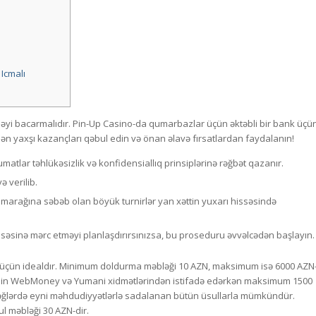
Icmalı
etməyi bacarmalıdır. Pin-Up Casino-da qumarbazlar üçün əktəbli bir bank üçü
n ən yaxşı kazançları qəbul edin və önan əlavə fırsatlardan faydalanın!
atlar təhlükəsizlik və konfidensiallıq prinsiplərinə rəğbət qazanır.
ə verilib.
 marağına səbəb olan böyük turnirlər yan xəttin yuxarı hissəsində
əsinə mərc etməyi planlaşdırırsınızsa, bu proseduru əvvəlcədən başlayın.
 üçün idealdır. Minimum doldurma məbləği 10 AZN, maksimum isə 6000 AZN
çinin WebMoney və Yumani xidmətlərindən istifadə edərkən maksimum 1500
əğlərdə eyni məhdudiyyətlərlə sadalanan bütün üsullarla mümkündür.
ul məbləği 30 AZN-dir.