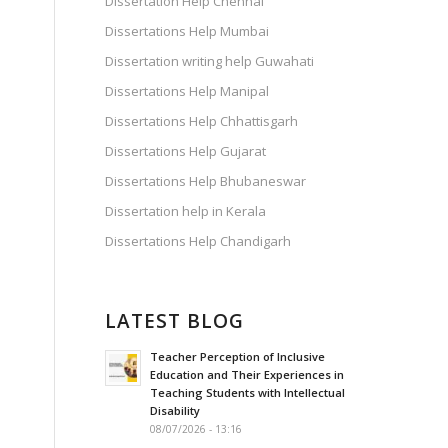
Dissertation Help Chennai
Dissertations Help Mumbai
Dissertation writing help Guwahati
Dissertations Help Manipal
Dissertations Help Chhattisgarh
Dissertations Help Gujarat
Dissertations Help Bhubaneswar
Dissertation help in Kerala
Dissertations Help Chandigarh
LATEST BLOG
Teacher Perception of Inclusive
Education and Their Experiences in
Teaching Students with Intellectual
Disability
08/07/2026 - 13:16