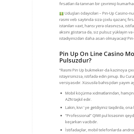
fırsatları ilə tanınan bir çevrimiçi kuma
Uduşları ödəyiciləri – Pin-Up Casino-n
rəsmi veb saytında sizə çoxlu qazanç fırsat
istənilən vaxt, hansı yerə olasınızsa, is
əksini göstərsə də, siz pulsuz yükləyin v
istədiyinizdən daha asan olmayacaq! Pin-U
Pin Up On Line Casino M
Pulsuzdur?
“Rəsmi Pin Up bukmeker-da kazinoya çıxışı
istəyirsinizsə, istifadə edin pinup. Bu Cur
versiyasıdır. Xüsusilə bahisçidən yayım a
Mobil köçürmə xidmətlərindən, həmçi
AZN təşkil edir.
Lakin, kivi ‘ ye getdiyiniz təqdirdə, on
“Professional” QIWI pul kisəsinin qey
keçərkən vacibdir.
İstifadəçilər, mobil telefonlarda and