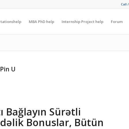
Call 
rtationshelp
MBA PhD help
Internship Project help
Forum
 Pin U
 Bağlayın️ Sürətli
dəlik Bonuslar, Bütün