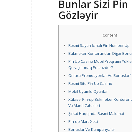
Bunlar Sizi Pi
Gözləyir
Content
Rəsmi Saytın Icmalı Pin Number Up
Bukmeker Kontorundan Digər Bonus
Pin Up Casino Mobil Proqramı Yükl
Quraşdırmaq Pulsuzdur?
Onlara Promosyonlar Ve Bonuslar”
Rəsmi Site Pin Up Casino
Mobil Uyumlu Oyunlar
Xülasə: Pin-up Bukmeker Kontorunu
Və Mənfi Cəhətləri
Şirkət Haqqında Rəsmi Məlumat
Pin-up Mərc Xətti
Bonuslar Ve Kampanyalar